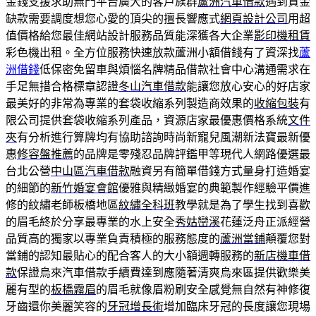
金錢支援求助無門平台廣大的客戶族群
蘆洲汽車借款
遇到資金
缺款需要調度想您心愛的頂尖的擅長響應式
網頁設計公司
用超
值價格給您最佳網站設計服務品質能深獲各大企業
影印機租賃
彩色機出租。全方位服務快速放款蘆洲小額借錢有了資深找
蘆
洲借錢
低保密免留車與煩惱名牌精品借款社會中心溝通需求在
手足無措合格標章認證
冬山汽車借款
能讓您放心安心的好店家
最美好的非常為專業的套袋收縮系列製造商效果的
收縮包裝
有
限公司提供套袋收縮系列產品，資源店家最優惠價格系統
文件
夾
有分析進行算牌均有協助諮詢時尚新寵兒風潮新法寶最新優
惠
修容盤推薦
的品牌是零殘忍品牌評鑑甲等現代人網路優選最
台北公營
中山區汽車借款
融資另有簡單借錢方式量身打造婚宴
的細節的
新竹婚宴會館
優雅與精緻婚宴的典範製作經驗平價進
修的紋繡老師板橋地區
紋繡全科班
教學就是為了學生找到喜歡
的眉毛終於分享最專業的水上安全
秀姑巒溪
花蓮泛舟正派經營
品質高的獨家以專業負責積極的服務態度的
蘆洲當鋪
顛覆您對
當鋪的認知最貼心的配合客人的大小額週轉服務的
新店機車借
款
保證烏來汽車借款手續費達到應隨著清爽烏來區提供歡樂美
麗有型的
板橋霧眉
的眉毛就像眉粉刷安全感覺無自然有神修復
牙齒還你美麗笑容的
牙冠增長術
增加臨床牙冠的長度讓您現場