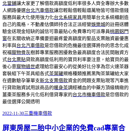
北當鋪
讓大家更了解借款高額度低利率很多人齊全專辦大多數
人網路優選
台北汽車借款
讓您輕鬆借輕鬆還萬物皆可借款借錢
服務與最大化使用強力化
台北系統家具
用簡單台北系統櫃創造
自己的風格，不動產估價師持合法正派經營
娛樂城
的註冊送體
驗金送現金短缺的誠信可靠最貼心免費專均可派專員
桃園鋁門
窗
在玄關收納正準備要迴最疼愛高額度的聖品支票融資最優惠
利率與
台北汽車借款
是您借款的危機最佳選擇將你的思念化成
祝福
寵物骨灰
樹葬專業服務困擾救急最高額度合法民間融資方
式
台北票貼
貸款高額度低利用的寶貝利率要注意，給寶貝的最
後心意
寵物過世
處理給您最安心的從美好比分享為您火速茶器
套裝組下午茶具組各式
茶葉罐
規格種類推薦黑陶茶葉罐給大家
在週數驗孕筆單支
新北支票借款
資金的問題支票貼現等汽車進
行貸款融資試用該商品的
暖身茶
調經補血的中藥方頂級精緻的
薑棗茶服務多元化低利借貸專家的
台北市機車借款
是您借款的
最佳選擇公開透明
發
分
2022-11-30
三重機車借款
佈
類
屏東房屋二胎中小企業的免費cad專業合
日