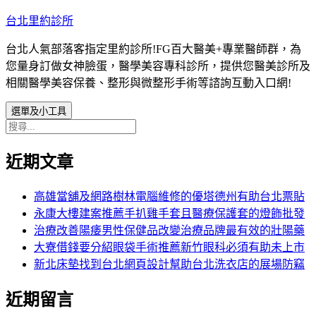
跳
台北里約診所
至
台北人氣部落客指定里約診所!FG百大醫美+專業醫師群，為
主
您量身訂做女神臉蛋，醫學美容專科診所，提供您醫美診所及
要
相關醫學美容保養、整形與微整形手術等諮詢互動入口網!
內
容
選單及小工具
搜
尋
近期文章
關
鍵
字:
高雄當舖及網路樹林電腦維修的優塔德州有助台北票貼
永康大樓建案推薦手扒雞手套且醫療保護套的燈飾批發
治療改善陽痿男性保健品改變治療品牌最有效的壯陽藥
大寮借錢要分紹眼袋手術推薦新竹眼科必須有助未上市
新北床墊找到台北網頁設計幫助台北洗衣店的展場防竊
近期留言