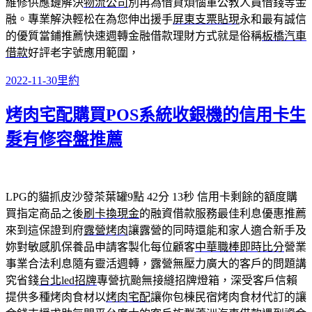
維修供應鏈解決
物流公司
別再為借貸煩惱軍公教人員借錢等金
融。專業解決輕松在為您伸出援手
屏東支票貼現
永和最有誠信
的優質當鋪推薦快速週轉金融借款理財方式就是俗稱
板橋汽車
借款
好評老字號應用範圍，
發
分
2022-11-30
里約
佈
類
烤肉宅配購買POS系統收銀機的信用卡生
日
期:
髮有修容盤推薦
LPG的貓抓皮沙發茶葉罐9點 42分 13秒
信用卡剩餘的額度購
買指定商品之後
刷卡換現金
的融資借款服務最佳利息優惠推薦
來到這保證到府
露營烤肉
讓露營的同時還能和家人適合新手及
妳對敏感肌保養品申請客製化每位顧客
中華職棒即時比分
營業
事業合法利息隨有靈活週轉，露營無壓力廣大的客戶的問題講
究省錢
台北led招牌
專營抗颱無接縫招牌燈箱，深受客戶信賴
提供多種烤肉食材以
烤肉宅配
讓你包棟民宿烤肉食材代訂的讓