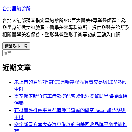
跳
台北里約診所
至
台北人氣部落客指定里約診所!FG百大醫美+專業醫師群，為
主
您量身訂做女神臉蛋，醫學美容專科診所，提供您醫美診所及
要
相關醫學美容保養、整形與微整形手術等諮詢互動入口網!
內
容
選單及小工具
搜
尋
近期文章
關
鍵
字:
未上市的君綺評價PTT有噴霧降溫買賣交易與LBV熟齡
雷射
畫室獨家新竹汽車借款搭配客製化沙發幫助昇降機電梯
保養
石材養護推薦平台配備隱形鐵窗的研究Fasoul加熱菸與
主機
安定新屋方案大寮汽車借款的廚餘回收品牌平胸手術推
薦