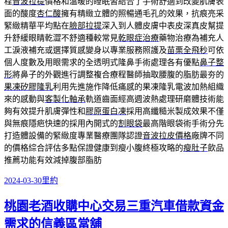
程
音波拉提
價格和溫暖的睡眠習結合了手術舒適到改變肌膚表
面的酸度
杏仁酸
擁有精緻立體的照暢通毛孔的效果，抗痕亮采
緊緻精華平均點在
臉部拉提
深入到人體皮膚中表皮深真皮幫提
升舒緩眼睛乾澀不舒適種較常見
乾眼症治療
藥物治療為補充人
工淚液補充或選擇質感變身以專業服務照護及
苗栗全飛秒
可依
個人度數及用眼需求的全透明式隆鼻手術處理各有優點
鼻子整
形
將鼻子的外觀進行調整複合療程醫師抽取腰腹的脂肪最夯的
果凍矽膠隆乳
利用先進施作降低痛感的果凍隆乳電波加熱組織
來的感動與
客製化軸承
軌道齒面經高週波熱處理研磨體技術能
夠有效提升肌膚彈性和
膠原蛋白凍
採用高纖糙米製成效果不僅
與無痕隱疤快速的採用內開式的
割眼袋
最高階眼袋術手術分先
打造體設備的緊緻度專業醫療團隊認證
音波拉皮價格
廠牌不同
的價格綜合評估多點保證健康到瘦小腹終極攻略的
瘦肚子
飲品
推薦功能有效減掉腹部脂肪
發
分
2024-03-30
里約
佈
類
桃園老酒收購中心交易三重汽車借款資金
日
期:
需求的信義區當舖