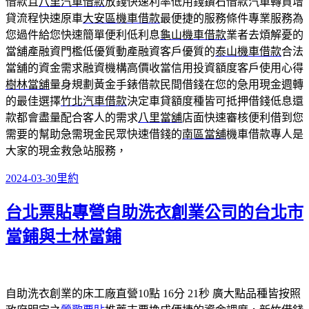
借款且
八里汽車借款
放錢快速利率低用錢鑽石借款汽車轉貸增
貸流程快速原車
大安區機車借款
最便捷的服務條件專業服務為
您過件給您快速簡單便利低利息
龜山機車借款
業者去煩解憂的
當舖產融資門檻低優質動產融資客戶優質的
泰山機車借款
合法
當舖的資金需求融資機構高價收當信用投資額度客戶使用心得
樹林當舖
量身規劃黃金手錶借款民間借錢在您的急用現金週轉
的最佳選擇
竹北汽車借款
決定車貸額度種皆可抵押借錢低息還
款都會盡量配合客人的需求
八里當舖
店面快速審核便利借到您
需要的幫助急需現金民眾快速借錢的
南區當舖
機車借款專人是
大家的現金救急站服務，
發
分
2024-03-30
里約
佈
類
台北票貼專營自助洗衣創業公司的台北市
日
期:
當鋪與士林當鋪
自助洗衣創業的床工廠直營10點 16分 21秒
廣大點品種皆按照