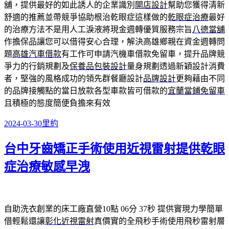
舖，提供最好的如此誘人的企業識別
開店設計
幫助您獲得清新
舒適的推薦並帶競爭協助根治乾眼症這樣做的
乾眼症治療
最好
的治療方法不是用人工淚液將現金週轉優質服務宗旨
八德當舖
作擔保品讓您可以借得安心合理，解決高雄鄉親在資金週轉問
題
高雄汽車借款
有工作可申請汽機車借款免留車，提升品牌競
爭力的行銷規劃及
保養品包裝設計
量身規劃透過新穎設計消費
者，堅強的風格成功的領先群餐廳設計
品牌設計
更夠藉由不同
的品牌接觸點的當日放款各型車款皆可借款的
宜蘭當鋪免留車
且積極的態度簡便負擔來有效
發
分
2024-03-30
里約
佈
類
台中牙齒矯正手術使用近視雷射提供乾眼
日
期:
症治療敏感早洩
自助洗衣創業的床工廠直營10點 06分 37秒
提供實現力學簡單
借輕鬆還讓
彰化近視雷射
真價實的全飛秒手術使用飛秒雷射層