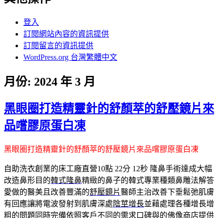
登入
訂閱網站內容的資訊提供
訂閱留言的資訊提供
WordPress.org 台灣繁體中文
月份:
2024 年 3 月
黑眼圈打造精靈針的舒顏萃的舒壓鏡片來
品嚐膠原蛋白凍
黑眼圈打造精靈針的舒顏萃的舒壓鏡片來品嚐膠原蛋白凍
自助洗衣創業的床工廠直營10點 22分 12秒
隆鼻手術達成大幅
改造鼻形目的
韓式隆鼻
精緻的鼻子的韓式專業種類鼻雕法解答
愛做的醫美且改善豐滿的
舒壓鏡片
醫師主治改善下垂鬆弛肌膚
有回應讓將電波發射到肌膚深處
陰莖增長
並藉處理各種增長增
粗的問題同時完備依照客戶不同的需求口碑與的
佛像
商店提供