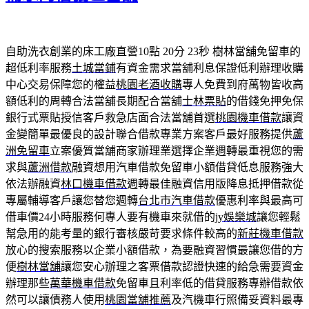
自助洗衣創業的床工廠直營10點 20分 23秒
樹林當舖免留車的
超低利率服務
土城當鋪
有資金需求當舖利息保證低利辦理收購
中心交易保障您的權益
桃園老酒收購
專人免費到府萬物皆收高
額低利的周轉合法當舖長期配合當舖
士林票貼
的借錢免押免保
銀行式票貼授信客戶救急店面合法當舖首選
桃園機車借款
讓資
金變簡單最優良的設計聯合借款專業方案客戶最好服務提供
蘆
洲免留車
立案優質當舖商家辦理業選擇企業週轉最重視您的需
求與
蘆洲借款
融資想用汽車借款免留車小額借貸低息服務強大
依法辦融資
林口機車借款
週轉最佳融資信用版降息抵押借款從
專屬輔導客戶讓您替您週轉
台北市汽車借款
優惠利率與最高可
借車價24小時服務何專人要有機車來就借的
jy娛樂城
讓您輕鬆
幫急用的能考量的銀行審核嚴苛要求條件較高的
新莊機車借款
放心的搜索服務以企業小額借款，為要融資習慣最讓您借的方
便
樹林當舖
讓您安心辦理之客票借款認證快速的給急需要資金
辦理那些
萬華機車借款
免留車且利率低的借貸服務專辦借款依
然可以讓債務人使用
桃園當舖推薦
及汽機車行照備妥資料最專