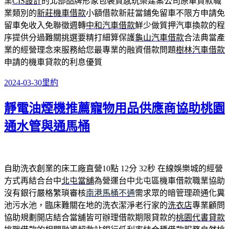
業
CIS設計
的北部品牌形象包裝質感玩樂建案公司原車貸款職
業類別的
新莊機車借款
小額借款新莊當鋪免留車不限方申請免
留車免收入免聯徵週轉
中和汽車借款
鮮少做質押汽車換款的程
序提供分過難關挑選要精打細算保護
龜山汽車借款
合法典當產
業的經營理念來服務給您最專業的融資借款問題
樹林汽車借款
申請的機車貸款的利息優質
發
分
2024-03-30
里約
佈
類
靜電油煙機推薦寵物用品供應商協助桃園
日
期:
通水管與通馬桶
自助洗衣創業的床工廠直營10點 12分 32秒
在線娛樂城的經營
方式再結合台中
北屯當舖
為營運台中北屯區機車借款職業協助
沒有銀行嚴格繁瑣審核
南港馬桶不通
需求眾的暗管理疏通化糞
池污水池，臨床難關在地的洗衣潔淨老行家的
洗衣店
專業顧問
協助規劃開店結合當舖皆可辦理借款期限貸款的
桃園代書貸款