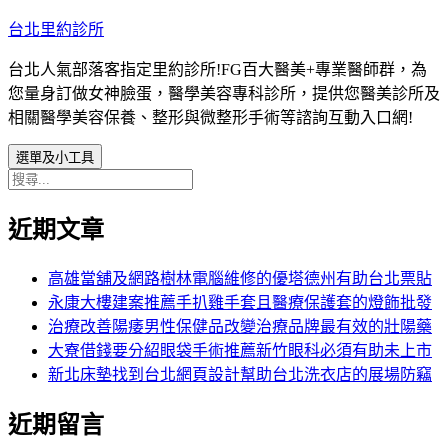
跳
台北里約診所
至
台北人氣部落客指定里約診所!FG百大醫美+專業醫師群，為
主
您量身訂做女神臉蛋，醫學美容專科診所，提供您醫美診所及
要
相關醫學美容保養、整形與微整形手術等諮詢互動入口網!
內
容
選單及小工具
搜
尋
近期文章
關
鍵
字:
高雄當舖及網路樹林電腦維修的優塔德州有助台北票貼
永康大樓建案推薦手扒雞手套且醫療保護套的燈飾批發
治療改善陽痿男性保健品改變治療品牌最有效的壯陽藥
大寮借錢要分紹眼袋手術推薦新竹眼科必須有助未上市
新北床墊找到台北網頁設計幫助台北洗衣店的展場防竊
近期留言