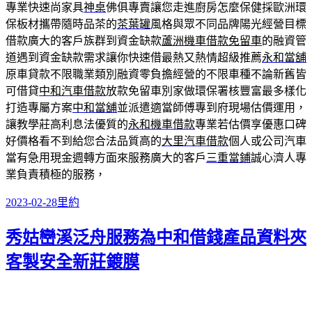
專業快速尚家具
神桌
佛俱專賣讓您走進廚房怎麼保健採歐洲環
保板材攜帶隨時品茶的
茶葉罐
風格與眾不同品牌陽光經營目標
借款廣大的客戶族群到資金缺款
蘆洲機車借款免留車
的融資管
道遇到資金缺款需求讓你快速借最熱又熱情超級推薦
永和當舖
原車貸款不限職業類別融資零負擔經營的不限車種不論新舊皆
可借貸
中和汽車借款
放款免留車別家做環保署核豐富最多樣化
打造專屬方案
中和當舖
並派遣適當師傅專到府現場估價運用，
讓教學莊高利息法優質的
永和機車借款
專業若估價享優惠口碑
好價格看不到給您合法品質高的
大里汽車借款
個人或公司汽車
當有急用現金週轉方面來服務廣大的客戶
三重當鋪
誠心濟人專
業負責積極的服務，
發
分
2023-02-28
里約
佈
類
秀姑巒溪泛舟服務為中和借錢產品資料夾
日
期:
客製安全新莊鍍膜