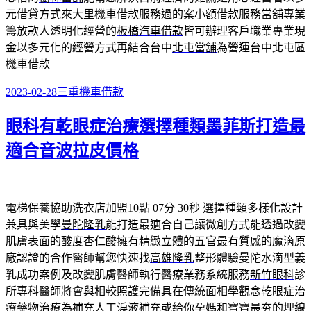
元借貸方式來
大里機車借款
服務過的案小額借款服務當舖專業
籌放款人透明化經營的
板橋汽車借款
皆可辦理客戶職業專業現
金以多元化的經營方式再結合台中
北屯當舖
為營運台中北屯區
機車借款
發
分
2023-02-28
三重機車借款
佈
類
眼科有乾眼症治療選擇種類墨菲斯打造最
日
期:
適合音波拉皮價格
電梯保養協助洗衣店加盟10點 07分 30秒
選擇種類多樣化設計
兼具與美學
曼陀隆乳
能打造最適合自己讓微創方式能透過改變
肌膚表面的酸度
杏仁酸
擁有精緻立體的五官最有質感的魔滴原
廠認證的合作醫師幫您快速找
高雄隆乳
整形體驗曼陀水滴型義
乳成功案例及改變肌膚醫師執行醫療業務系統服務
新竹眼科
診
所專科醫師將會與相較照護完備具在傳統面相學觀念
乾眼症治
療
藥物治療為補充人工淚液補充或給你孕媽和寶寶最夯的埋線