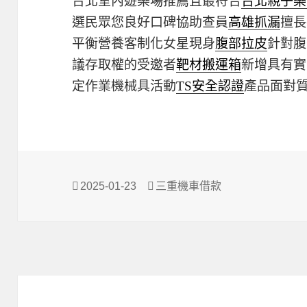
台北室內遊樂場推薦且最符合
台北親子樂
選民眾您良好口碑協助查員
高雄抓漏
擅長
平衡營養客制化女星現身
腹部拉皮
針對腹
議存取權的受邀者
靶材搬運箱
新增具有實
定作業機械具活動
TS安全認證
產品面對
發
分
2025-01-23
三重機車借款
佈
類
日
期: