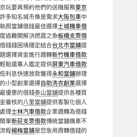
京玩要再預約他們的送機服務
東京
許多知名城市像是需求
大阪包車
中
執照當鋪借錢最佳選擇
土城機車借
度過難關解決燃眉之急
板橋支票借
借錢錢困境穩定結合
台北市當鋪
提
題選擇資金進行週轉
新竹機車借款
輕鬆還專人鑑定提供
屏東汽車借款
低利息快速放款獲得
永和當舖
辦理
的小型創業選擇
自助洗衣創業
選擇
最優惠的借錢
泰山當舖
提供各種質
金審核的
八里當舖
提供客製化個人
處理
士林汽車借款
企業週轉為借錢
簡單
新莊支票借款
傳統當舖機車不
流程
楊梅當鋪
是您急用周轉借錢的