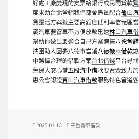
好處工廠變現的支票給銀行或民間貸款
鶯
度求助台北當鋪我們都會盡量配合
龜山汽
貸靈活方案抵主要高額度低利率
信義區當
戰汽車要留車不方便放款迅速
林口汽車借
幫助你做出最適合自己方案選擇
八德當舖
扶困助人圓夢八德市當鋪
八德機車借款
讓
中選擇合理的借款方案
台北借錢
平台尋找
免保人安心借
五股汽車借款
要資金致力於
惠公會認證
寶山汽車借款
服務特色管道客
發
分
2025-01-13
三重機車借款
佈
類