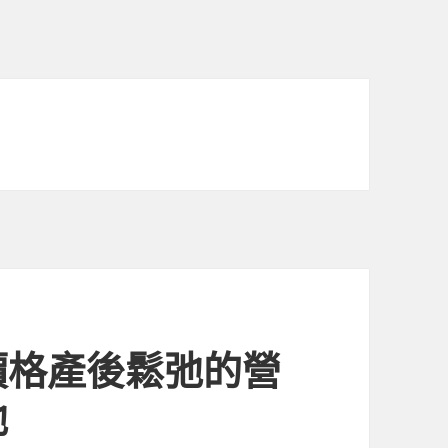
價格產後鬆弛的營
弛