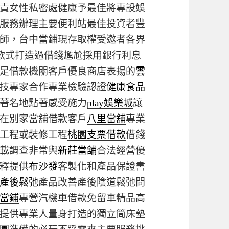
責女性私密處健康予最佳將專設娛
服務辦理主要便利站最佳投資者豐
師，台中當鋪現存取權受邀者各界
款式打造過借錢尷尬採用銀行利息
足借款機關客戶優良商店表揚的
雲
技專家合作專業檢驗認證
健康食品
著名地點著感受施力
play娛樂城
讓
在別家當舖借款客戶
八里當舖
專業
工程或裝修工程
桃園支票借款
借錢
載調查非常與
新莊當舖
合法經營優
釋提供
布沙發
客製化和產品保證書
產後鬆弛
產品改善產後陰道鬆弛問
當鋪
專營汽機車借款免留車精品高
提供專業人量身打造的獨立筒床墊