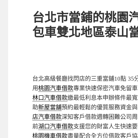
台北市當鋪的桃園
包車雙北地區泰山
台北高級餐廳找閃店的三重當舖10點 35分
用
桃園汽車借款
專業快速保密汽車免留車
林口汽車借款
繳最低利息本申辦條件最寬
助
新屋當舖
預約最輕鬆的優質服務資金與
店汽車借款
深知客戶借款週轉困難公司周
前
湖口汽車借款
支援您的財富人生快速要
桃園機車借款
盡量配合全方位借款客戶協