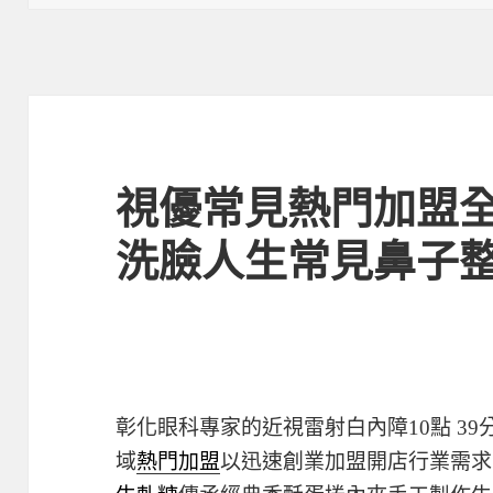
日
期:
視優常見熱門加盟
洗臉人生常見鼻子
彰化眼科專家的近視雷射白內障10點 39分
域
熱門加盟
以迅速創業加盟開店行業需求