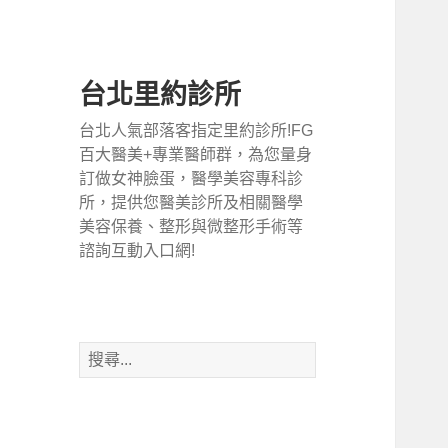
台北里約診所
台北人氣部落客指定里約診所!FG
百大醫美+專業醫師群，為您量身
訂做女神臉蛋，醫學美容專科診
所，提供您醫美診所及相關醫學
美容保養、整形與微整形手術等
諮詢互動入口網!
搜
尋
關
鍵