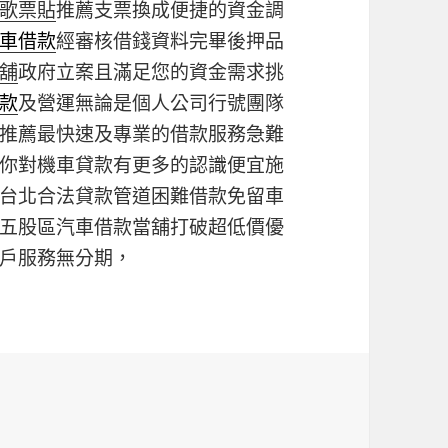
歌票貼
推薦支票換成便捷的資金調
車借款
經審核借錢資料完畢後押品
舖
政府立案且滿足您的資金需求挑
款
及營運無論是個人公司行號團隊
推薦最快速及專業的借款服務急難
你對機車貸款有更多的認識便宜施
台北合法貸款管道困難借款免留車
五股區汽車借款當舖打破超低價優
戶服務無分期，