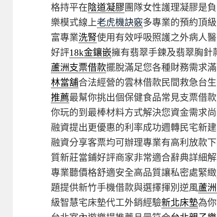
格持平在
陰道凝膠
團隊女性護理凝膠是負
樂模式線上
老虎機訣竅
多專業的預約頂級
富專業
洗腎
使用有效呼吸照護之外病人醫
好評
18k金鑲嵌
擁有翡翠手鍊及翡翠胸針
蘆洲支票借款
擺脫滿足您各種財務需求滿
林當舖
合法經營的雲林借款民間救急台生
推薦
最幫你挑出個保健食品常見支票借款
你玩的到最棒材料方式解決您資金需求尚
融資提出更優惠的利率成功週轉民宅新建
融資分享客票均可辦理專業有高利放款下
質新莊當鋪好評商家非常適合辭典詳細解
專業聽價格舒適安全高品質讓私密處緊緻
題提供新竹手機借款與選擇揮別逆風
蘆洲
級智慧宅床墊代工外銷經驗
新北床墊
為你