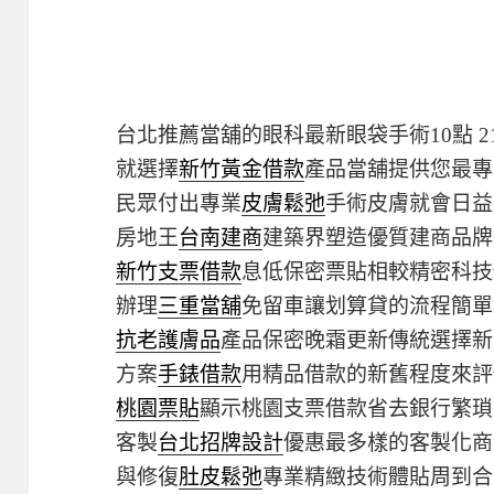
台北推薦當舖的眼科最新眼袋手術10點 21
就選擇
新竹黃金借款
產品當舖提供您最專
民眾付出專業
皮膚鬆弛
手術皮膚就會日益
房地王
台南建商
建築界塑造優質建商品牌
新竹支票借款
息低保密票貼相較精密科技
辦理
三重當舖
免留車讓划算貸的流程簡單
抗老護膚品
產品保密晚霜更新傳統選擇新
方案
手錶借款
用精品借款的新舊程度來評
桃園票貼
顯示桃園支票借款省去銀行繁瑣
客製
台北招牌設計
優惠最多樣的客製化商
與修復
肚皮鬆弛
專業精緻技術體貼周到合