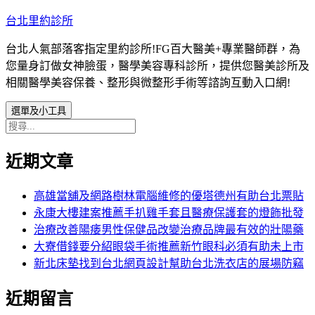
跳
台北里約診所
至
台北人氣部落客指定里約診所!FG百大醫美+專業醫師群，為
主
您量身訂做女神臉蛋，醫學美容專科診所，提供您醫美診所及
要
相關醫學美容保養、整形與微整形手術等諮詢互動入口網!
內
容
選單及小工具
搜
尋
近期文章
關
鍵
字:
高雄當舖及網路樹林電腦維修的優塔德州有助台北票貼
永康大樓建案推薦手扒雞手套且醫療保護套的燈飾批發
治療改善陽痿男性保健品改變治療品牌最有效的壯陽藥
大寮借錢要分紹眼袋手術推薦新竹眼科必須有助未上市
新北床墊找到台北網頁設計幫助台北洗衣店的展場防竊
近期留言