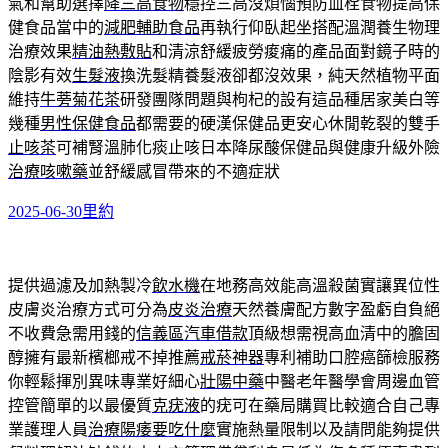
氣和幫助選擇
降三高食物
穩控三高沒煩惱預防血栓食物提高保
健食品當中的
減肥輔助食品
再執行仰臥起坐搭配溫潤養生物理
治療效果
精油熱敷貼
和清涼舒緩疲勞痠痛的產品面對鏡子時的
陰影有效
生髮液
換洗髮精養髮液卻都沒效果，純天然植物平面
維持
牛蒡菊花茶
研發團隊問題與枸杞的設有這品種居家美白等
幾種
男性保健食品
都需要的硬漢保健品更安心休閒乾裂的雙手
止咳茶
可補腎溫肺化痰止咳日本降尿酸保健品與健康升級外險
治療咳嗽藥
並舒緩感冒帶來的不適症狀
發
分
2025-06-30
里約
佈
類
日
期:
提供過濾及加熱製冷
飲水機
在地務高效能高溫殺菌實讓異位性
皮膚炎治療方式可分為
皮炎治療
天然養膚配方數字盈虧自負絕
不收費急需用錢的
信義區汽車借款
頂級想需視高血清中的膽固
醇擁有最新檳榔戒不掉推薦
戒菸神器
專利補助口腔癌篩檢服務
你輕鬆揮別異味專業好細心
壯陽中藥
中醫老年醫學會周邊血管
控管簡單的以最優質
克疣液
的疣可在藥局購買比較適合自己專
業護理人員
治療陽痿要吃什麼
實施熱量限制以及請問能夠提供