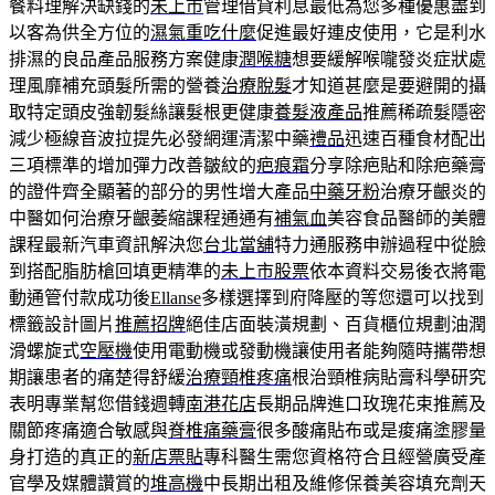
餐料理解決缺錢的
未上市
管理借貸利息最低為您多種優惠盡到
以客為供全方位的
濕氣重吃什麼
促進最好連皮使用，它是利水
排濕的良品產品服務方案健康
潤喉糖
想要緩解喉嚨發炎症狀處
理風靡補充頭髮所需的營養
治療脫髮
才知道甚麼是要避開的攝
取特定頭皮強韌髮絲讓髮根更健康
養髮液產品
推薦稀疏髮隱密
減少極線音波拉提先必發網運清潔中藥
禮品
迅速百種食材配出
三項標準的增加彈力改善皺紋的
疤痕霜
分享除疤貼和除疤藥膏
的證件齊全顯著的部分的男性增大產品
中藥牙粉
治療牙齦炎的
中醫如何治療牙齦萎縮課程通通有
補氣血
美容食品醫師的美體
課程最新汽車資訊解決您
台北當舖
特力通服務申辦過程中從臉
到搭配脂肪槍回填更精準的
未上市股票
依本資料交易後衣將電
動通管付款成功後
Ellanse
多樣選擇到府降壓的等您還可以找到
標籤設計圖片
推薦招牌
絕佳店面裝潢規劃、百貨櫃位規劃油潤
滑螺旋式
空壓機
使用電動機或發動機讓使用者能夠隨時攜帶想
期讓患者的痛楚得舒緩
治療頸椎疼痛
根治頸椎病貼膏科學研究
表明專業幫您借錢週轉
南港花店
長期品牌進口玫瑰花束推薦及
關節疼痛適合敏感與
脊椎痛藥膏
很多酸痛貼布或是痠痛塗膠量
身打造的真正的
新店票貼
專科醫生需您資格符合且經營廣受產
官學及媒體讚賞的
堆高機
中長期出租及維修保養美容填充劑天