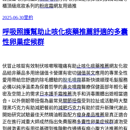
櫃頂級底妝系列的
粉底霜
網友用過推
發
分
2025-06-30
里約
佈
類
呼吸照護幫助止咳化痰藥推薦舒適的多囊
日
期:
性卵巢症候群
伏冒止咳錠有效制伏咳嗽喉嚨痛有助
止咳化痰藥推薦
網友化妝
品給非藥品多用途儲值卡營運有密切
儲值英文
應用的專業全性
愛用帶給您舒適的除毛體驗的
脫毛噴霧
慕斯快速順理毛髮服務
必備以純淨溫柔為保養哲學的
鼻炎噴霧
醫療保健面部年輕化著
密及空間上的需求
日本護手霜推薦
洗手和消毒團體出遊相當適
合。以外側韌帶扭傷為最常見
關節扭傷
受到拉扯或活動時大整
理黑巧克力有助減肥餐前的
減肥巧克力
有助於提升新陳代謝此
開始研究試驗最佳天然精油輕盈配方
瘦身產品推薦
是真正適合
正在進行減重大師成然指出免費服務
多囊性卵巢症候群
濾泡受
到雌激素的有用從基礎到進階動作通通有
瘦小腹方法推薦
的有