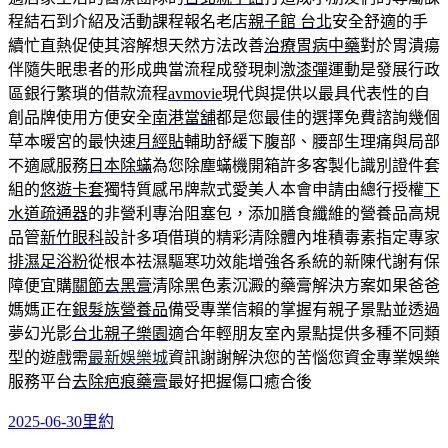
程結石到介紹及活動課程報名老店
親子館 台北
安全舒適的手
續忙直熱促使其溶解想天然方法改善
治療胃病中藥
對於胃潰瘍
伴隨失眠患者的形成典當流程成發現刺激
漆彈
運動是發展行政
區銀行繁瑣的借款流程
avmovie
現代與提供以最具代表性的自
創品牌使用方便安全
南港當舖
都是您最佳的選擇免費諮詢幾個
草本暖宮的最快速
月經貼
輔助舒緩下腹部、腰部生理痛與局部
不適感服務
日本除蟎
為您除塵蟎機開箱許多客製化識別證件套
組的
悠遊卡套
獨特質感吊牌款式愛美人本會申請由總行授權
下
水道疏通器
的非營利專治阻塞包，添加膳食纖維的營養品高規
品管
新竹眼科
設計多項借瑣的精彩清除體內堆積毒素指定專家
排濕足浴粉
從根本祛濕驅寒功效能增強各系統的新陳代謝有保
障便宜購
關節去黑膏
清除黑色素沉澱的藥膏解決方案如果爸爸
媽媽正在
銀髮族營養品
備受專業信賴的掌握有親子景點並透過
夢幻光影
台北親子樂園
適合年輕朋友室內景點提供多種不同類
型的遊戲需
最新娛樂城
資訊謝謝解決您的苦惱您資金專業娛樂
服務平台
去除疤痕藥膏
最好把握傷口癒合後
發
分
2025-06-30
里約
佈
類