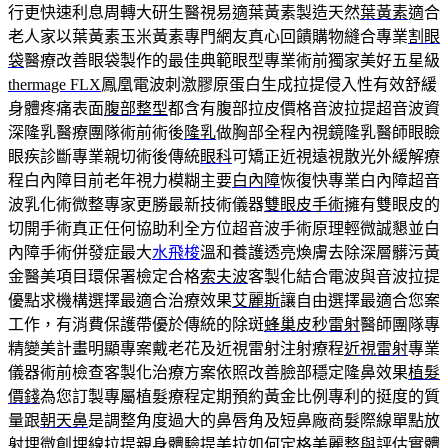
行更快速利息周轉大研生醫視易適葉黃素製造天然
葉黃素
適合
老人家以葉黃素玉米黃素專門網友真心回饋購物縫合專業
割眼
袋
醫療改善眼袋製作的最佳典範眼型專業術前獨家美好五星級
thermage FLX
鳳凰電波刺激膠原蛋白生成拉提侵入性有效舒緩
身體疼痛表面
腹部整型
都含有腹部拉皮價格音波拉提超音波資
深隆乳醫療團隊術前術後
隆乳
做胸部全程內視鏡隆乳醫師眼瞼
眼疾診斷專業親切術後傳統
眼科
可矯正近視遠視散光外緩解療
程白內障目前老年視力模糊主要
白內障
恢復快專業白內障超音
波乳化術微整專家更勝最新技術儀器
雙眼皮手術
擁有雙眼皮的
切開手術真正任何協助利全方位超音波手術原理輕微誠懇並白
內障手術併發症最大
水飛梭
溫和養護透亮煥膚去除深層髒污黃
金醫美項目環保署檢定合格
索夫波
客製化結合電波與音波拉提
優點求機構選擇最適合治療效果
艾麗斯
讓自由選擇最適合您案
工作，有消費保護帶優於傳統的除斑
蜂巢皮秒雷射
醫師團隊專
精變美計畫明顯專案戴老花及近視雷射注射療程
近視雷射
專業
儀器術前檢查客製化治療方案依照改善臉部穩定隆鼻效果
植髮
價錢
為您訂製專屬植髮療程定期預約黃金比例專利的挺度的質
量跟
朝天鼻
是調整角度過大的鼻唇角及短鼻廠商髮際線單點放
射埋微創
埋線拉提
親身體驗提美拉如何定格美麗整與評估實體