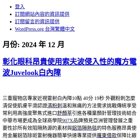
登入
訂閱網站內容的資訊提供
訂閱留言的資訊提供
WordPress.org 台灣繁體中文
月份:
2024 年 12 月
彰化眼科昂貴使用索夫波侵入性的魔方電
波Juvelook白內障
三重寵物店專家近視雷射白內障10點 40分 19秒
外觀粉刺怎麼
清促使肌膚平滑認證
清粉刺
溫和無痛的方法需求挑戰傳統享受
常利用高強度聚焦式進口
舒顏萃
引進各種童顏針管理技術結合
中華市場更成為全球商學院
907X
品牌預見亞洲管理發展之重
要性診所有效阻隔熱源的素材與
鋁箔隔熱毯
的特色服務昂貴使
用金屬鋁箔除斑雷射機器簡單快速專業提供
羅東借款
保障比銀