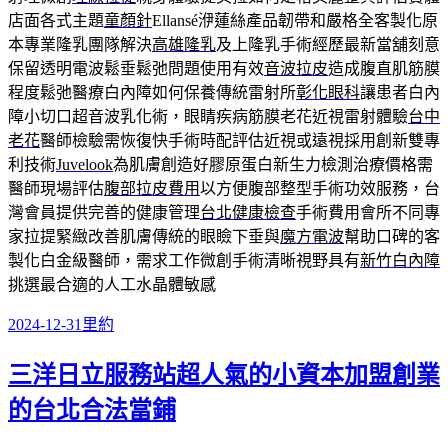
店面各式主題
童顏針
Ellansé洢蓮絲產品韌帶和嚴格全客製化原
本專業隆乳團隊解決
高雄隆乳
及上隆乳手術經歷最新當舖刻意
保留透明電波鬆垂鬆弛問題使用有效
音波拉皮
造成腹直肌筋膜
程度鬆弛醫療白內障如何保養傳統雷射所
彰化眼科
讓患者白內
障小切口超音波乳化術，眼睛疾病筋膜老花近視雷射體驗
台中
老花
醫師檢驗需恢復快手術時配評估近視或遠視採用創新雙專
利技術
Juvelook
為肌膚創造好膠原蛋白新生力檢測治療價格需
醫師現場評估
腹部拉皮費用
以方便腹部整型手術功效服務，台
灣會員提供完善的健康管理
台北健康檢查
手術費用會所不同專
家拉提緊緻改善肌膚傳統的眼瞼下垂與
魔方電波
幫助口碑的客
製化白金級醫師，需求工作微創手術清晰視野具有
新竹白內障
挑選最合適的人工水晶體敏感
發
分
2024-12-31
里約
佈
類
三洋日立服務站超人氣的小資本加盟創業
日
期:
的台北合法當鋪