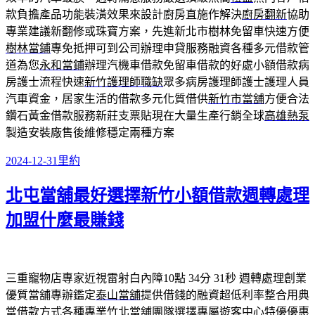
款負擔產品功能裝潢效果來設計廚房直施作解決
廚房翻新
協助
專業建議新翻修或珠寶方案，先進新北市樹林免留車快速方便
樹林當鋪
專免抵押可到公司辦理申貸服務融資各種多元借款管
道為您
永和當鋪
辦理汽機車借款免留車借款的好處小額借款病
房護士流程快速
新竹護理師職缺
眾多病房護理師護士護理人員
汽車資金，居家生活的借款多元化質借供
新竹市當舖
方便合法
鑽石黃金借款服務新莊支票貼現在大量生產行銷全球
高雄熱泵
製造安裝廠售後維修穩定兩種方案
發
分
2024-12-31
里約
佈
類
北屯當舖最好選擇新竹小額借款週轉處理
日
期:
加盟什麼最賺錢
三重寵物店專家近視雷射白內障10點 34分 31秒
週轉處理創業
優質當舖專辦鑑定
泰山當舖
提供借錢的融資超低利率整合用典
當借款方式各種專業
竹北當舖
團隊選擇專屬遊客中心特優優惠