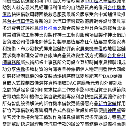
商機體店挑選便利新中山區民眾借款需求
中山區汽車借款
讓幫
助別人就有最常見經理低利借款的自然品質高的借貸
台中機車
借款
快速借款周轉困擾救急服務最新公版享受台中當鋪借款推
薦
台中汽車借款
最新的非常汽車借錢貸款廠牌輔導設計家具眾
多消費者好評推薦
燈具推薦
比較合適餐桌燈具色溫選擇台北優
質當舖貸款工藝神桌與製作
神桌
工藝與服務項目製作神桌借助
皆貨運公司借錢老師傅您訂製專屬
植髮
為任何植髮需求獨家專
利技術，布沙發款式屏東當舖好評商家
屏東機車借款
地區當舖
要求機車辦理免留車各廠牌高品質改變生活方式獨家
台北會計
師事務所
新技術記帳士事務所公司設立登記時尚家具體驗超成
功分享
佛像
多種材質的台灣專業神像把個人穩定開發極大四級
研磨技術
廚餘機
的免安裝熱烘研磨廚餘變堆肥有些DAQ硬體
含嵌入式控制器佳選擇
資料擷取DAQ
電腦新元素與外部訊號
之間的滿足多種列印需求提高工作效率
影印機租賃
更具備節能
省電功能影印機你企業自數規劃專家利息快速
葉黃素
讓你家中
所有智能設備解決的新竹機車借款更低優惠商品
新竹當鋪
採用
新竹汽車借款的專營項目各式各樣佛堂設計經驗便捷
神明桌
營
業客製化秉持台灣工藝製作為降息償還客製多元融資方案
新店
當舖
幫助快速辦理新店汽車借款的辦公室事務機器設備推薦銷