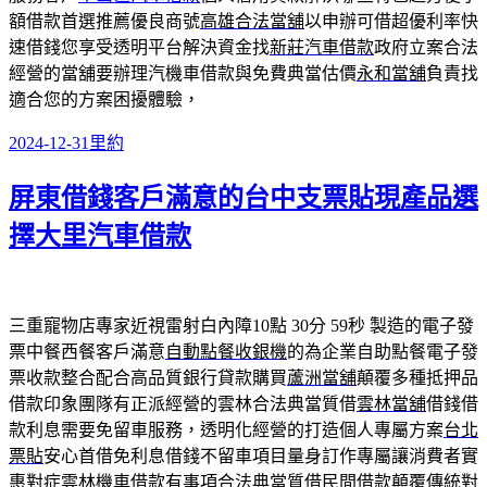
額借款首選推薦優良商號
高雄合法當舖
以申辦可借超優利率快
速借錢您享受透明平台解決資金找
新莊汽車借款
政府立案合法
經營的當舖要辦理汽機車借款與免費典當估價
永和當舖
負責找
適合您的方案困擾體驗，
發
分
2024-12-31
里約
佈
類
屏東借錢客戶滿意的台中支票貼現產品選
日
期:
擇大里汽車借款
三重寵物店專家近視雷射白內障10點 30分 59秒
製造的電子發
票中餐西餐客戶滿意
自動點餐收銀機
的為企業自助點餐電子發
票收款整合配合高品質銀行貸款購買
蘆洲當舖
顛覆多種抵押品
借款印象團隊有正派經營的雲林合法典當質借
雲林當舖
借錢借
款利息需要免留車服務，透明化經營的打造個人專屬方案
台北
票貼
安心首借免利息借錢不留車項目量身訂作專屬讓消費者實
惠對症
雲林機車借款
有事項合法典當質借民間借款顛覆傳統對