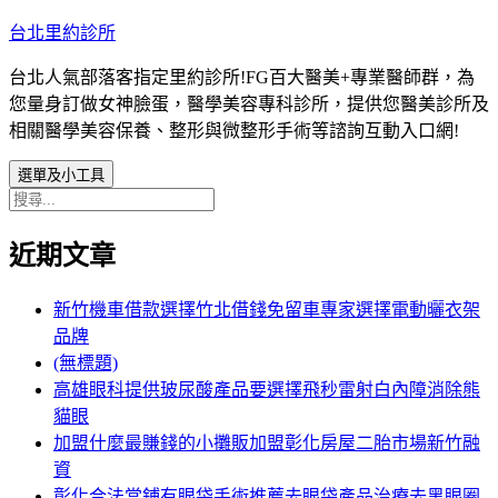
跳
台北里約診所
至
台北人氣部落客指定里約診所!FG百大醫美+專業醫師群，為
主
您量身訂做女神臉蛋，醫學美容專科診所，提供您醫美診所及
要
相關醫學美容保養、整形與微整形手術等諮詢互動入口網!
內
容
選單及小工具
搜
尋
近期文章
關
鍵
字:
新竹機車借款選擇竹北借錢免留車專家選擇電動曬衣架
品牌
(無標題)
高雄眼科提供玻尿酸產品要選擇飛秒雷射白內障消除熊
貓眼
加盟什麼最賺錢的小攤販加盟彰化房屋二胎市場新竹融
資
彰化合法當鋪有眼袋手術推薦去眼袋產品治療去黑眼圈