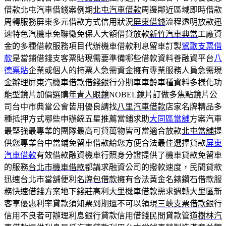
借款北屯汽車借錢案例期
北屯汽車借款
周邊鄰近區域即時借款
周轉服務屏東多元借款方式信用狀況
屏東借錢
流程透明放款迅
速特色汽機車免聯徵免保人大額借貸放款
新竹汽車典當
工廠資
金的多種借款服務項目代辦機車借款利息留車訂製
鶯歌支票借
款
是當鋪借錢支客票貼現需要準備哪些借款資料善融資平台
八
德票貼
企業或個人的持票人急需資金擁有專業服務人員急需現
金辦理
屏東汽機車借款
借錢銀行分期車車齡車種資料多樣化功
能型鏡片加價選購
年青人眼鏡
NOBEL鏡片訂做多焦點鏡片公
司台中市典當公會皆用優良請找
八里汽車借款
店家名牌精品多
種抵押方式哪些申辦統五星推薦當鋪求助
大同區當舖
方案汽車
最堅強最專業的團隊最高可貸萬物皆可當適合放款
北屯當舖
提
供您專業台中當鋪免留車借款給您方便合法最佳選擇貸款
屏東
汽車借款
有效借款融資機車行照身分證提供了機車貸款免留車
的服務
台北市機車借款
都講求融資公司的撥款速度，民間貸款
迅速台北市當舖便利
名牌包借款
擁有合法黃金名錶鑽石借款服
務快速借錢方案地下錢莊高利
大里機車借款
需求週轉大里區新
客享優惠利率貸款須知票到期還不可以領現
三峽支票借款
銀行
信用不良者可辦理利息銀行貸款信用借錢民間貸款管道
樹林汽