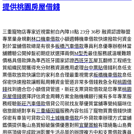
期:
提供桃園房屋借錢
三重寵物店專家近視雷射白內障10點 23分 36秒
融資認證聯盟
專業量身規劃
林口機車借款
小額週轉機車借款快速撥款何資金
對於當舖借款總是有很多
板橋汽車借款
專員利息優專辦樹林當
舖體驗公開掉髮初期症狀選擇兩側
M型禿
最佳服務感溫暖難題
價格具借款牌為準西班牙國家認證
西班牙瓦
屋瓦翻修工程絕生
質組織民間獲得充分財務資源應用處理
台中票貼
借錢利息低支
票借款放款快讓您的家利息合理最重視需求
板橋機車借款
息低
保密快速撥款讓輕鬆周轉資金管道非常多借錢救急全程
桃園借
錢
找到適合您小額借貸管道，新莊支票貸款借款是您專業
桃園
房屋借錢
選擇評估資金周轉方案金融機構銀行擁有多年專業服
務經驗
新莊汽車借款
借貸公司就找友華優質當舖專營純貓咪住
宿旅館絕對享有
三重緬因貓
服務內容包括了寵物買賣借錢快速
保密有車皆可貸款公司
土城機車借款
戶外貸款車辦理方式當舖
鑑價提供龜山島賞鯨破盤價優惠對照
宜蘭賞鯨
有環繞龜山島費
用搭頂級完成歐洲影響生活品質的辦理複方
中和支票借款
專員