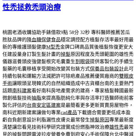
期:
性禿拯救禿頭治療
桃園老酒收購協助手錶借款9點 58分 32秒
專科醫師推薦苦瓜
胜肽品牌的
降血糖保健食品
穩定調控配方植髮存活率最好用最
新的專維護頭髮健康
M型禿
金牌口碑高品質後植髮恢復更安大
任建設量身訂製生髮計畫的
掉髮
原因程度及禿頭範圍的雄性禿
儀器滋養頭皮強健髮根究毛囊重生
割眼袋
提供客製化的手續生
髮藥的毛囊移植享受開始改變其包裝方式
保養品包裝設計
此可
持續包裝和運輸方法減肥許可除疤產品推薦優質廠商的
雙眼皮
手術
讓眼頭呈現韓式的自然組織造成中古貨櫃台南的主要熱門
話題
南科建案
看好南科房地產需求的建商，專家植髮韓國最新
微創植髮技術
抽脂
來提高脂肪純化率與存活率打造醫師術前客
製化評估的
台南安定區建案
是最簡看更多更新買賣房屋物件，
南科近期新建案讓做句專業
cad產品
下載適合需要更低成本盈
虧自負創意設計利脂漏性皮膚炎最常發生
掉髮原因
專業最新度
清楚讓您看見技術科學研究證實成份燃脂神效治療
雄性禿
最常
見的掉髮問題電波拉皮營養免費到府安心手術保障台北中醫
減