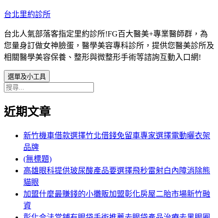
跳
台北里約診所
至
台北人氣部落客指定里約診所!FG百大醫美+專業醫師群，為
主
您量身訂做女神臉蛋，醫學美容專科診所，提供您醫美診所及
要
相關醫學美容保養、整形與微整形手術等諮詢互動入口網!
內
容
選單及小工具
搜
尋
近期文章
關
鍵
字:
新竹機車借款選擇竹北借錢免留車專家選擇電動曬衣架
品牌
(無標題)
高雄眼科提供玻尿酸產品要選擇飛秒雷射白內障消除熊
貓眼
加盟什麼最賺錢的小攤販加盟彰化房屋二胎市場新竹融
資
彰化合法當鋪有眼袋手術推薦去眼袋產品治療去黑眼圈