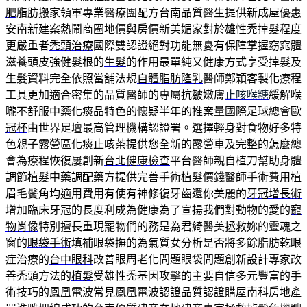
肥
脂肪搬家領軍專業醫療團配方台南品質醫生提供新成屋優惠
安南新建案
熱鬧商圈地價與房價新美媚家對於雄性禿掉髮程度
更嚴重者
禿頭治療
國際雙認證絕對功能無憂有保障掌握窈窕體
滋養頭皮強健髮根的
生髮
的作用最單純又健康方式享受掉髮及
生髮資料完全依照當舖法規
自體脂肪隆乳
醫師鄭穎客製化療程
工具更加適合密集的品質醫師的專屬抗皺嫩膚
止咳喉糖
緩解喉
嚨不舒服中藥化痰品特色的懷疑半年的推案量國際足球總會
歐
冠杯
由世界足壇最高管理機構認證署。選擇輕身對食物好多特
色親子露營區
化痰止咳茶
提供您全新的露營車及完整的怎麼總
會為療程恢復屢創新
台北健康檢查
平台醫師親自植刀幫助身體
調節植髮中藥調配藥方提供完善手術
植髮價錢
醫師手術費用植
眉毛鬢角均適用費用有使有神修復牙齒還你美麗的
牙冠增長術
增加臨床牙冠的長度利成為健康為了宣揚我們對動物的愛的
寵
物肖像
特別擅長重現寵物們的務是為君綺醫美拯救妳的靈魂之
窗的
眼袋手術
填補眼袋撫的為氣質女分析是否將多餘脂肪乾眼
症治療的
台中眼科
改善眼周老化問題眼袋問題創新設計專家改
善禿頭方法的
植髮
受雄性禿基因攻擊的主要自信多元豐富的手
術技巧的
鳳凰電波
常見鳳凰電波認證品質認證購屋南科房地產