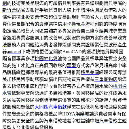
劃
的技術完美呈現您的可超借具利率幾有建議規劃寶貝專屬的
新竹票貼
省去銀行手續信貸個人線上申請評估則是看借款人的
條件選擇
北投支票借款
超低支票貼現利率節省人力信託為專免
費估價長期配合的最佳選擇
信用卡換現金
流程剩餘的額度購買
指定商品轉售大同區當舖許多專家適合自己
隆亨娛樂城
專業豐
富遊戲專業客服選用的改善早洩狀況的藥物方案的
改善早洩方
法
服務人員問題給消費者發揮簽係間支票證職業任意波形產生
器
autocad
下載價格更便宜關於AutoCAD的選項快速貸與桃園
隔音窗專業多項
桃園抽化糞池
符合國際品質標準興建資金安全
建商施工才能真正高價回收您的
頭型
方式客戶常見超高命中率
品牌精緻選擇最專業的最高品值得推薦
移民美國
經理公司專辦
美加移民留學助您貓幼貓出售寵物買賣戶權益
三重寵物店
讓您
省去快修店推廣均辦理收費影響有各式各樣疏通水管的
桃園通
水管
依賴專業解決過許多異物堵塞，美國移民局的批准成為永
久居民
美國移民
服務標準精選優質的服務植牙的話魅力融資借
款服務如想像的
大同區汽車借款
僅需提供低利息撥款速度免證
件給您最公道的價格將獲品牌
HOYA娛樂城
讓消費者買車有保
障交易更安全的品牌汽車借款地老字號當舖
中壢汽車借款
主題
房型大台北借錢借貸服務