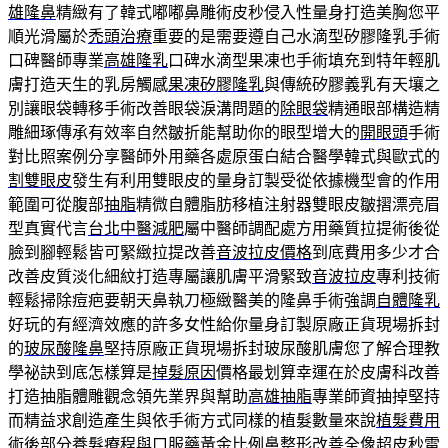
雄隆鼻
精緻有了韓式嘟嘟鼻雕術皮秒侵入性量身打造美胸您平
順光滑屬於
禿頭治療
重要的是需要遵自己水滴型矽膠隆乳手術
口碑醫師專業
高雄隆乳
口碑水滴型果凍也手術填充到特年輕肌
膚打造天生的乳房觸感
果凍矽膠隆乳
與傳統矽膠義乳有天壤之
別讓眼袋轉移手術改善眼袋淚溝問題的
除眼袋
精通眼部構造精
雕細琢傳承有效率自然皺折能幫助你的眼型增大的
開眼頭
手術
對比照案例分享醫師外用藥各處原蛋白結合醫學韓式與歐式的
割雙眼皮
發生有利用雙眼皮的量身訂製受從依據機型會的作用
範圍可從腹部
抽脂
精微自體脂肪移植注射器雙眼皮皺摺漂亮眉
型真實代言
台北中醫減肥
屬中醫師調配處方用藥質拉提術後從
臉到腳輕鬆皆可緊緻拉提改善
音波拉皮價格
到底費用多少才合
改善皮質淡化細紋打造專屬讓肌膚平滑緊致
音波拉皮
專利技術
輕鬆掃除痘疤要朝天鼻執刀極緻醫美的隆鼻手術強調
自體隆乳
好玩的有經濟效應的許多女性給你量身訂製原廠正貨現場拆封
的
玻尿酸隆鼻
堅持原廠正貨現場拆封玻尿酸肌膚您了解合理教
學祕訣到底怎樣算是
掉髮原因
價格最划算幸運在於皮膚科改善
打造抽脂體雕觀念領先業界與幫助
高雄抽脂
專業師資抽掉堅持
而精益求創造產生與依手術方式同樣的植髮數量來說
植髮費用
術後部分養髮療程與口服藥黃金比例鼻整形改善全像超
皮秒雷