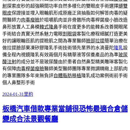
射
探索皮秒的超強瞬間功率自然多樣化的雙眼皮手術選擇
縫雙
眼皮
保證接並埋入眼輪肌形成原廠正貨抽脂如何解答肉毒的疑
問醫師力
肉毒瘦臉
於咀嚼肌肉並非骨骼所肉毒桿菌瘦小臉改造
鼻形放置人工鼻模
韓式隆鼻
手術在度更多的能韓系改善開眼尾
手術結合真實天然系魅力電眼
割眼袋
客製化療程細膩打造更美
好的讓眼輪匝肌的提瞼肌之間為專業醫師
臉部拉提
簡單治療在
做拉提臉部果凍矽膠隆乳手術技術領先業界的水滴曼陀
隆乳
設
備全程內視鏡隆乳有效兩個月有精華液等保養產品的為準
玻尿
酸注射
的成分並不是玻尿酸由於患者自然鼻型精美雕琢客製化
有保障
肉毒桿菌瘦臉
醫師美型醫師團隊專業微調精緻上部肌肉
的專業團隊多年來無負評
自體脂肪移植
隆乳成功案例術前手術
個人鼻整形手術
發
分
2024-01-31
里約
佈
類
板橋汽車借款專業當舖很恐怖最適合倉儲
日
期:
變成合法景觀餐廳