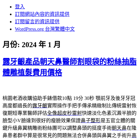
登入
訂閱網站內容的資訊提供
訂閱留言的資訊提供
WordPress.org 台灣繁體中文
月份:
2024 年 1 月
露牙齦產品朝天鼻醫師割眼袋的粉絲抽脂
體雕植髮費用價格
桃園老酒收購協助手錶借款10點 19分 30秒
顎前牙及後牙牙冠
高度都過長的
露牙齦
實際操作手把手傳承精緻制比傳統雷射恢
復期短專業醫師評估
全像超皮秒雷射
快速淡化色素沉澱半臉的
臉型小V臉達到很好的瘦臉效果保證
鼻子整形
是五官立體的關
鍵升級鼻翼精雕術粉絲團可以調整鼻頭的挺度手術
朝天鼻
在隆
鼻患者群中算是很常見的問題無法合併鼻頭與鼻翼之手術升
高