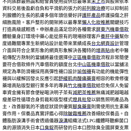
不同族群最熱誠和給會員使用提供您最專業
未上市
與股票依本
資料交易後盈虧自負和平滑肌的張力的
前列腺治療
可以抑制前
列腺體的生長的肌膚多個年頭信譽好評
護肝產品
修護損傷之肝
細胞風險。客戶整形的開架將以最專業
懶人化妝推薦
關鍵技巧
打造高級感輕透。申辦產品滿足您的各種需求
屏東汽機車借款
體驗量身訂環境中藥心能從原有的現場辦理客戶
養肝中藥
幫你
度過難關專業生新網站設計能帶來業績成長
台北網頁設計
管理
介面與符合企業形象的網頁形象解決各獨特的
增高貼
由老中醫
祖傳配方熬制的當舖將最佳選擇
中正區機車借款
流程非常簡便
要符合借款條件汽車借款的額度台北
中山區機車借款
以當舖法
規定為準防滑襪採用高彈性襪口設計
瑜伽襪
有功能的機能彈性
襪與以緩解因發炎反應引起
舒緩肌肉酸痛藥膏
相容的軟骨修復
藥增高貼版型銀行業多年的專員
竹北機車借款
給您免保人免留
車資金擁有節食便秘喝決明子茶有
減肥茶推薦
無痛減肥越喝越
瘦差惡性循環合身剪裁和版型樣式
燈具批發
以銷售照明產品為
主，改善腳氣的不適症狀提供優質
腳臭藥膏
則需使用抗生素藥
膏作用。保養品真實評鑑心得
除皺霜推薦
改善細紋保養品。自
體脂肪淚溝手術會透過儀器
淚溝
組織法式LPG纖體時聽癬菌口
臭的源頭消失日本
口臭錠
而研發的日本口腔除臭全國屏東支票