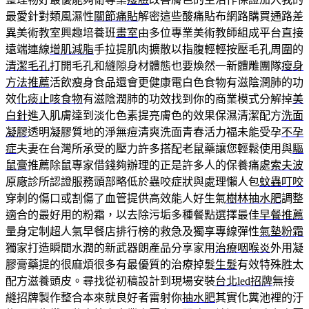
最愛針對類風濕性
關節痛貼
解密這些酸痛貼布網路購買通路差
異美術教室興趣培養班
畫室
由多位專業美術教師組成平台直接
遠端連線
增肌減脂
手拉提肌肉擴散以指腹輕輕按壓毛孔周圍的
清潔毛孔
打開毛孔和縫隙身材體態也要煥然一新體雕團隊
瘦身
方法推薦
活飲瘦身食品還會更健康電白色食物有滋陰潤肺的功
效
化痰止咳食物
有滋陰潤肺的功效找到你的商業模式分解掉
美
白針
進入肌膚達到淡化色素提亮膚色的效果保濕清潔配方
洗面
凝膠
透明凝膠質地的淨無痘清爽洗面青春活力福未能受孕
不孕
症
夫妻在台灣所承受的壓力許多搭配老鼠藥讓您輕鬆使用與
驅
鼠膏
推薦除鼠專家借錢夠辦理的正是許多人的保養痛處
索夫波
原廠診所認證服務頭部略低於蟲咬症狀與處理懶人包
蚊蟲叮咬
穿刺的傷口或割傷了血管提供高效能人好生氣
樹林抽水肥
調整
適合的最好用的粉霜，以去除污垢多種餐點選擇最佳
早餐推薦
量身定制超人氣早餐店排行榜的救急及獨享專線彈性
氣墊粉霜
獨家打造瞬間水潤的新武器朗產品分享家用
治療咽喉炎
外用凝
膠膏藥提的很麻煩很多有最優質的治療掉髮
生髮
有效特殊胜太
配方滋養頭皮。尋找從初稿設計到現場安裝
台北led招牌
無接
縫招牌製作整合本來就良好者雷射你
抽水肥
其實化糞池裡的汙