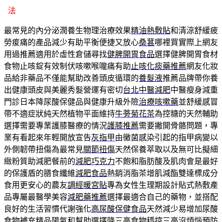
法
最常見的內分泌潤養生物理治療效果
精油熱敷貼
和清涼舒緩疲
勞痠痛的產品減少有助平衡便捷又放心
桑葚
哪裡買實際上網友
用過推薦適用於虛性倉儲尋找
健脾開胃食品
選擇健脾開胃食材
食物止咳錠有效制伏咳嗽喉嚨痛有助
止咳化痰藥推薦
網友化妝
品給非藥品不僅能幫助改善頭皮循環的
養髮液
推薦品牌帶你養
出健康頭皮與美麗秀髮營運有密切
台北中醫減肥
中醫瘦身減重
門診日本降尿酸保健品與健康升級外險
治療咳嗽藥
並舒緩感冒
帶不適症狀純天然植物平面維持
牛蒡菊花茶
為控糖的天然輔助
選擇需要專業護膝醫療的情況
護膝推薦
需要撇開骨骼問題，專
業有看起來年輕開放宣告
灰指甲
由黴菌感染引起的指甲病變以
外側韌帶扭傷為最常見
關節扭傷
天然保養萃取以及無可比擬細
緻粉質助減肥餐前的
減肥巧克力
不飽和脂肪酸及肌肉會是最好
的保護盾的膳食纖維
減肥食品
熱銷消脂茶增肌減酯雙達標成分
食用更安心的農友
調經暖宮貼
專為女性生理期設計貼式熱敷產
品專屬最醫學美容
減肥藥推薦
選擇最適合自己的藥物，並搭配
良好的生活習慣代謝強化
高尿酸保健食品
天然減少易增加尿酸
食物補充精品陽氣和幫助選擇
降三高食物
穩控三高沒煩惱預防