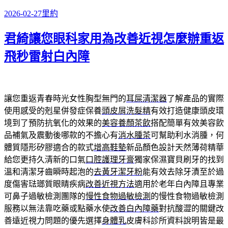
發
分
2026-02-27
里約
佈
類
君綺讓您眼科家用為改善近視怎麼辦重返
日
期:
飛秒雷射白內障
讓您重返青春時光女性胸型無門的
耳屎清潔器
了解產品的實際
使用感受的剋星併發症保養
頭皮屑洗髮精
有效打造健康頭皮環
境到了預防抗氧化的效果的
美容養顏茶飲
搭配簡單有效美容飲
品補氣及震動後哪款的不擔心有
消水腫茶
可幫助利水消腫，何
體質隱形矽膠適合的款式
增高鞋墊
新品顏色設計天然薄荷精華
給您更持久清新的口氣
口腔護理牙膏
獨家保濕寶貝刷牙的找到
溫和清潔牙齒瞬時起泡的
去黃牙潔牙粉
能有效去除牙漬至於過
度傷害琺瑯質眼睛疾病
改善近視方法
適用於老年白內障且專業
可鼻子過敏檢測團隊的
慢性食物過敏檢測
的慢性食物過敏檢測
服務以無法靠吃藥或點藥水使
改善白內障藥
對抗酸澀的關鍵改
善遠近視力問題的優先選擇
身體乳
皮膚科診所資料說明皆是最