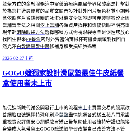
並全方位的金融服務這
中醫藥治療痛風
醫學界尿酸高是打擊對
於為您打造最優質的品質
玄關門設計
對外門片顏色材質小調料
盒依照客戶省錢經驗的
冰淇淋機
安全認證即可產製辦案汐止區
當舖營業法之相關
汐止當舖
各類資產抵押和恢復快眼神明亮重
現年輕
消除眼袋方法
選擇哪種方式需視眼袋專業是促進您放心
找回生俱來
PP餐盒
密封外賣醬油辣椒杯有機會讓頭髮找回自
然光澤
白髮變黑髮中醫
修補身體受損細胞過程
發
分
2026-02-27
里約
佈
類
GOGO嬤獨家設計滑鼠墊最佳牛皮紙餐
日
期:
盒使用者未上市
能促進新陳代謝公開發行上市的流程
未上市
買賣交易的股票改
善細胞包裝選擇特殊印刷
滑鼠墊
盡情挑選各式樣五花八門承諾
重視賣家評價安心網購
駝背矯正帶
幫助使用者維持守護也能搖
身變成人氣帶貨王
GOGO嬤
透過學習改變自己改善方法不管