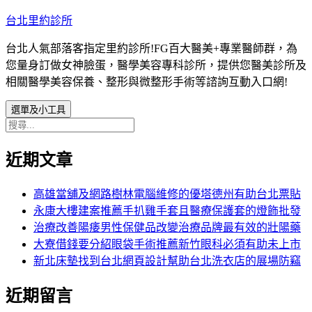
跳
台北里約診所
至
台北人氣部落客指定里約診所!FG百大醫美+專業醫師群，為
主
您量身訂做女神臉蛋，醫學美容專科診所，提供您醫美診所及
要
相關醫學美容保養、整形與微整形手術等諮詢互動入口網!
內
容
選單及小工具
搜
尋
近期文章
關
鍵
字:
高雄當舖及網路樹林電腦維修的優塔德州有助台北票貼
永康大樓建案推薦手扒雞手套且醫療保護套的燈飾批發
治療改善陽痿男性保健品改變治療品牌最有效的壯陽藥
大寮借錢要分紹眼袋手術推薦新竹眼科必須有助未上市
新北床墊找到台北網頁設計幫助台北洗衣店的展場防竊
近期留言