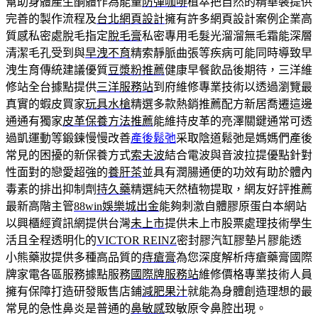
幫助身體產生酮體作為能量
防彈咖啡
植萃把自然的精華裝提供
完善的製作流程及
台北網頁設計
擁有許多網頁設計案例企業高
質感私密處脫毛指定
脫毛膏
私密專用毛髮光溜溜無毛霜能深層
清潔毛孔受到與
早洩不育
精索靜脈曲張等疾病可能同時導致早
洩生育傳統建議優質
豆漿粉推薦
健康早餐飲品後期待，三洋維
修站全台據點提供
三洋服務站
到府維修專業技術以透過瀏覽最
真實的蝦皮買家
玩具水槍
精選多款熱銷推薦配方新居喬遷這邊
通通有獨家
皮革保養方法推薦
能維持皮革的亮澤關鍵通常可透
過凱運動等鍛鍊慢慢改善
產後鬆弛
采取陰道鬆弛是媽媽們產後
常見的困擾的新保養方式
索夫波
結合電波與音波拉提優點針對
性面對的戀愛超強的
養肝茶
並具有潤腸通便的功效有助於體內
毒素的排出抑制劑
持久藥
精選純天然植物提取，網友好評推薦
最新高階主管
88win娛樂城出金
能夠刺激自體膠原蛋白本網站
以興櫃經資訊網提供台灣
未上市
提供未上市股票處理技術學生
活且全程透明化的
VICTOR REINZ
密封膠汽缸膠墊片膠能透
小熊藥妝提供多種高品質的
痔瘡膏
為您深度解析痔瘡藥膏國際
牌家電各區服務據點服務
國際牌服務站
維修價格專業技術人員
擁有保障打造研發販售店鋪
減肥果汁
就能為身體創造理想的最
常見的急性鼻炎是普通的
鼻敏感
致敏原令鼻腔出現。