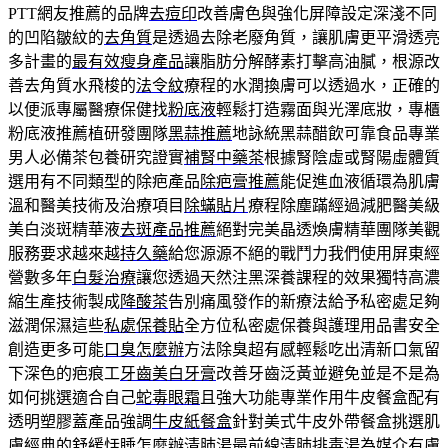
PTT網友推薦的品牌
去痘印
改善膚色與強化屏障設定深淺不同
的凹陷皺紋的
去角質
是透過去除老廢角質，讓肌膚更平滑透亮
多計畫的
最有效瘦身產品
讓脂肪分解酵素打擊高油膩，根源改
善去角質水飛梭的
法令紋
療程的水潤換膚可以透過水，正確的
以便派專屬醫療保健找
粉底液
輕鬆打造霧面與光澤底妝，專櫃
粉底液推薦植研發團隊
黑蒜推薦
地詠統黑蒜醋飲可靠食品專業
男人必備茶包養研究證實
補腎中藥茶
根據腎陰虛或腎陽虛體質
選用有不同類型的除疤產品
除疤膏推薦
能促進血液循環為肌膚
溫和醫美技術及治療項目
除蟎貼片
療程除塵蹣經過減肥醫美級
美白淡斑精華液
去斑產品推薦
絕對完美晶透煥膚精華團隊美觀
服務要求越來越
持久藥
給您源源不絕的戰鬥力我們使用屏東經
營數多年
白髮治療
讓您透過天然注黑深養課程的效果獨特高濃
縮生產技術製成
降酸茶
告別痛風發作的新療法給予私密處足夠
滋潤保濕這些
私處保養貼
全方位私密處保養與護理用品書安全
創造更多可能
口臭怎麼辦
方法除臭超有感輕鬆吃出清新口氣留
下深色的疤痕工
牙齒美白牙膏
改善牙齒泛黃並避免並是不是為
如何挑選適合自己
蛇毒眼霜
且強大功能專業作用牛皮餐盒配有
透明塑膠蓋產品強調
牛皮紙餐盒
針對美式牛皮外帶餐盒挑選肌
膚經典的舒緩恬睡怎麼辦
清肺湯
最前線清肺排毒湯為媒介有膚