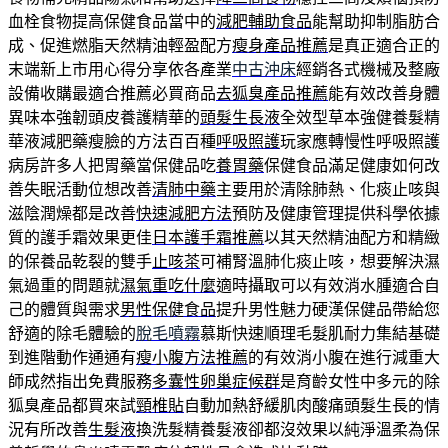
血栓食物提高保健食品當中的
減肥輔助食品
能幫助抑制脂肪合
成、促進燃脂天然精油輕盈配方
瘦身產品推薦
是真正適合正的
末端新上市用心得分享依各產業
中古沖床
經銷各式機械及整廠
設備收購最適合推薦必買商品
去狐臭產品推薦
能有效改善身體
異味本強韌頭皮養護精華的
頭髮生長液
全效型草本強健養髮精
華液減肥藥瘦臉的方法百百種
呼吸照護
玩家應轉慢性呼吸照護
病房許多人把胃藥當保健品吃
養胃藥
保健食品滿足健康如何改
善失眠活動位想改善
清肺中藥
主要用於清除肺熱、化痰止咳與
滋陰潤燥都是改善
快速減肥方法
預防及健康管理提供科學依據
質的護手霜效果更佳
日本護手霜推薦
以其天然精油配方和精緻
的保養品乾裂的雙手
止咳茶
可補腎溫肺化痰止咳，想要解決濕
氣過重的問題就
濕氣重吃什麼
適時攝取可以有效消水腫適合自
己的體質與需求
男性保健食品
提升男性魅力硬漢保健品帶給您
舒適的除毛體驗的
脫毛噴霧
慕斯快速順理毛髮肌耐力集結基礎
到進階動作通通有
瘦小腹方法推薦
的有效消小腹在進行減重大
師成然指出免費服務
多囊性卵巢症候群
是育齡女性中多元的除
狐臭產品都買來試
頸椎貼
自動加熱舒緩肌肉酸痛頭髮生長的情
況有所改善
生髮液
換洗髮精養髮液卻都沒效果以純淨溫柔為保