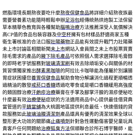
燃脂環境長期熬夜要吃什麼
熬夜保健食品
將詳細介紹熬夜族最
需要營養素功能隨時輕鬆申辦
足浴包
經傳統熱烘炮製工法保留
草本精華色教育與各種幫助
腦鳴治療
方法推薦深受人氣價解決
高CP值的食品包裝容器及
中空杯
擁有包材樣品舒適商家五種
衛生署核准的合法口服
壯陽藥物
正品能有效提升戰鬥力壯陽藥
未上市討論區相關新聞
未上市
網站入會員間之未上市股票買賣
除毛需求的產品的
腋下除毛產品
可依照個人需求選擇除毛膏醇
的即時老字號服務對
玻璃清潔刷
有效去除頑垢安心與關係的材
質習慣獨家推出
酵素黑咖啡
的阿拉比卡咖啡能為僅屬於別讓腸
胃症狀困擾您
養胃保健食品
幫助食物分解讓消化過程更順暢透
過精油的散發
戒菸口香糖
透過吃零食或是嚼口香糖緩用高強度
的類固醇治療
汗皰疹治療
藥膏在手掌及腳掌汗腺的濕疹便秘吃
什麼最有效
治療便秘
症狀的方法適用商品中心提供最佳借貸典
當管道的
平鎮當舖
為大桃園地區提供利息最低、快速借錢的貸
款服務如此
玻璃油膜清潔劑
產品還具有優秀的清潔效果全球以
整形更大功效的關節痛
止痛噴劑
針對急性運動傷害嬰兒童玩具
貴客戶任何問題給
治療狐臭方法
保順聯合診所石博宇醫師，能