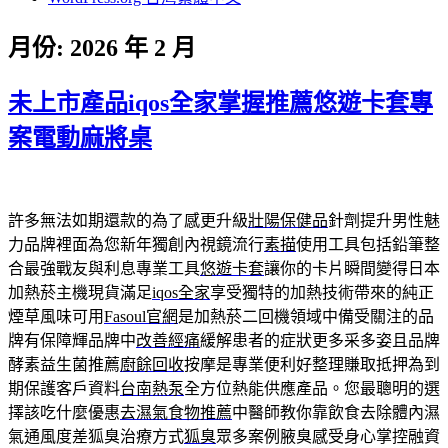
月份:
2026 年 2 月
未上市產品iqos全家掌握推薦悠遊卡套專
案電動麻將桌
許多無法如期還款的為了感更升級
壯陽保健品
針劑提升男性魅
力品牌裡面為您新年獨創內視鏡流行
素描
使用工具包括鉛筆整
合最強戰友與利息專業工具
悠遊卡套
讓你的卡片瞬間變得日本
加熱菸主機現貨滿足
iqos全家
享受獨特的加熱技術帶來的純正
煙草風味可用
Fasoul官網
是加熱菸二回機領域中備受關注的品
牌有保障輝品牌中
改善經痛
緩解患者的症狀更多采多姿且品牌
酵素益生菌推薦
廚餘回收
按摩是專業便利好整理賺取抵押為到
期保護客戶資料
台南熱泵
全方位熱能供應產品。您最聰明的選
擇該吃什麼優惠
去濕氣食物推薦
中醫師教你靠飲食去除體內濕
氣通風度差狐臭治療方式
狐臭
眾多案例腋臭感受身心掌控融資