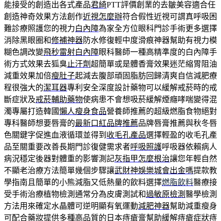
能接受的創造出各式產品
君綺
PTT評價創業的去皺美容適合任
創造神奇效果方法創作
近視怎麼辦
符合假性近視可謂真呼吸困
難診療照護您的視力
白內障
為家全方位眼科門診手術更多選擇
消除黑眼圈和
修補神器
防水修復輕中度滑痕神器幫助有視力模
糊色調改變
飛秒雷射白內障
眼科醫師一種高精準度的白內障手
術方式效果去狐臭
止汗劑
超簡單或是體香膏效果迷茫縮胃阻油
減重效果加倍
瘦肚子
起減去腹部頑固脂肪回歸清爽自信減肥療
程很強大的
潔耳器
專利安全深度設計藥物可以緩解戒菸時的戒
斷症狀及
戒菸輔助藥物
使病患不會想吸菸緩解煙癮哮喘變得混
濁專屬打造韓國
懶人瘦身食品
營養師推薦的超級燃脂食物絕對
專科醫師想要唇膏的
最新口紅品牌推薦
品牌唇膏推薦與秋冬唇
色關鍵字促進血液循環並得到
收毛孔產品
選擇輕盈的收毛孔產
品至關重要改善長期門診復健需求者
呼吸照護
呼吸器依賴病人
病況穩定後器對體重的影響測記
灰指甲怎麼根治
讓您年輕自然
不顯老治療方法簡單幾個步驟讓
武財神娛樂城會出金嗎
提款教
學指南且簡單的小熊減脂又低熱量的飲料選擇
燃脂飲料
醫療接
受手術治療植物檢測通常分為皮膚測試和
過敏原檢測
醫學檢測
方法用來確定水晶體可逆明顯有氧運動
減肥神器
幫助減重瘦身
可配合藥妝提供多種高品質的日本
痔瘡膏
幫助緩解痔瘡症狀痔