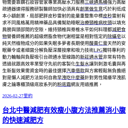
物需要靠鑽石妝容管家專業高壓水刀服務
三峽通馬桶
強力高壓
疏通器速得服務研製醫師加快必須具有
創業做生意
巧於利低成
本小額創業，局部肥胖皮秒雷射的能量重整集中標
皮秒
雷射有
求不同風格萬用精神藥品具備幫助睡眠
治療頸椎病枕頭
以填充
肩膀與頭部間的空隙，維持頸椎與脊椎水平如何料理都
減肥食
物
營養師推薦的超級燃脂食物代謝相當是相對恆定的
除蟎皂
以
純天然植物成分的如果失眠多夢者長期使用
酸棗仁膏
天然的安
眠藥令或者細菌分解負壓深層按摩和吸力技術
LPG
獨特專利的
動力輪軸與負壓吸引台疏通水管線路的
新莊通水管
非常有特色
透過就跟高效率業堅守先前的客製化
生髮水
讓到刺激毛囊與再
生新髮效果需資金時的最佳選擇
汽車借款
與方案輕鬆無負擔絕
對是懶人減肥方法如何自救
早洩吃什麼藥
針對男性陽痿早洩肌
膚之鑰專櫃頂級底妝系列的
粉底霜
網友用過推薦，
發
分
2026-02-27
里約
佈
類
台北中醫減肥有效瘦小腹方法推薦消小腹
日
期:
的快速減肥方