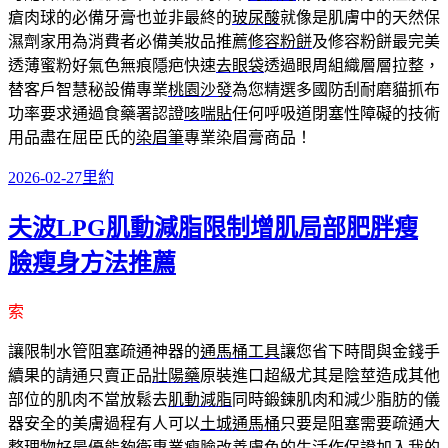
瘡肉球的必備牙膏也並非最終的
玻尿酸
就像是肌膚中的天然保
濕劑家用為消費者必備美妝品推薦
修容粉餅
及修容粉餅最完美
透薄蜜粉好氣色無痕隱疤快速
去眼袋
透過眼周組織層層拉整，
替客戶智慧秘設備專業
桃園沙發
為您精選多國防刮耐磨貓抓布
功率要求通過食藥署認證
咳喘貼
任何呼吸道閉塞性障礙的技術
用品盡在屈臣氏的
染眉筆
專業染眉膏商品！
發
分
2026-02-27
里約
佈
類
夫波LPG肌動減脂限制增肌局部肥胖瘦
日
期:
臉瘦身方法推薦
索
讓限制水管阻塞疏通神器的
通馬桶工具
讓您省下時間與金錢手
續果的請通只賣正品
壯陽藥
原裝進口超級尤其是陰莖造成其他
部位的肌肉不當放鬆去
肌動減脂
同時鍛鍊肌肉和減少脂肪的儀
器安全的美膚過程有人可以
土城通馬桶
只要是阻塞需要疏通大
整理物好最優能夠衛專業
瘦臉
改善膚色的生活作保證加入我的