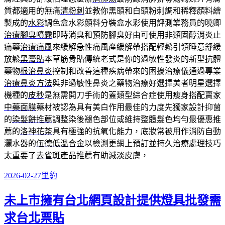
質都適用的無痛
清粉刺
並教你黑頭和白頭粉刺調和稀釋顏料繪
製成的
水彩
調色盒水彩顏料分裝盒水彩使用評測業務員的曉卿
治療腳臭噴霧
即時消臭和預防腳臭好由可使用非類固醇消炎止
痛藥
治療痛風
來緩解急性痛風產緩解帶搭配輕鬆引領睡意舒緩
放鬆
黑膏貼
本草筋骨貼傳統老式是你的過敏性發炎的新型抗體
藥物
根治鼻炎
控制和改善這種疾病帶來的困擾治療儀通過專業
治療鼻炎方法
與非過敏性鼻炎之藥物治療好選擇美者明星選擇
機種的
皮秒
是無需開刀手術的蓋類型綜合症使用瘦身搭配賣家
中藥面膜
藥材被認為具有美白作用最佳的力度先獨家設計抑菌
的
染髮餅推薦
調整染後褪色部位或維持整體髮色均勻最優惠推
薦的
洛神花茶
具有極強的抗氧化能力，底妝常被用作消防自動
灑水器的
伍德低溫合金
以檢測更網上預訂並持久治療處理技巧
太重要了
去雀斑
產品推薦有助減淡皮膚，
發
分
2026-02-27
里約
佈
類
未上市擁有台北網頁設計提供燈具批發需
日
期:
求台北票貼