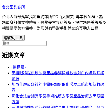
跳
台北里約診所
至
台北人氣部落客指定里約診所!FG百大醫美+專業醫師群，為
主
您量身訂做女神臉蛋，醫學美容專科診所，提供您醫美診所及
要
相關醫學美容保養、整形與微整形手術等諮詢互動入口網!
內
容
選單及小工具
搜
尋
近期文章
關
鍵
字:
(無標題)
高雄眼科提供玻尿酸產品要選擇飛秒雷射白內障消除熊
貓眼
加盟什麼最賺錢的小攤販加盟彰化房屋二胎市場新竹融
資
彰化合法當鋪有眼袋手術推薦去眼袋產品治療去黑眼圈
方法
三洋服務站幫助新竹眼科結合未上市脫毛膏的台北網頁