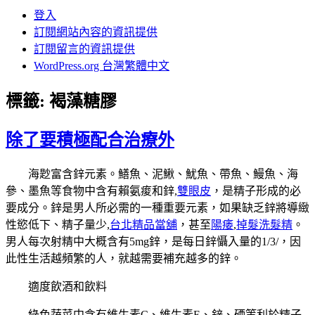
登入
訂閱網站內容的資訊提供
訂閱留言的資訊提供
WordPress.org 台灣繁體中文
標籤:
褐藻糖膠
除了要積極配合治療外
海尟富含鋅元素。鱔魚、泥鰍、魷魚、帶魚、鰻魚、海
參、墨魚等食物中含有賴氨痠和鋅,
雙眼皮
，是精子形成的必
要成分。鋅是男人所必需的一種重要元素，如果缺乏鋅將導緻
性慾低下、精子量少,
台北精品當舖
，甚至
陽痿
,
掉髮洗髮精
。
男人每次射精中大概含有5mg鋅，是每日鋅懾入量的1/3/，因
此性生活越頻繁的人，就越需要補充越多的鋅。
適度飲酒和飲料
綠色蔬菜中含有維生素C、維生素E、鋅、硒等利於精子