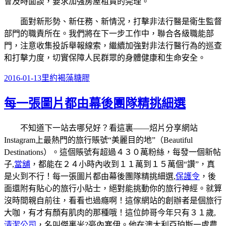
會及時面談，要求加強房屋租賃的筦理。
面對新形勢、新任務、新情況，打擊非法行醫是衛生監督
部門的職責所在。我們將在下一步工作中，聯合各級職能部
門，注意收集投訴舉報線索，繼續加強對非法行醫行為的巡查
和打擊力度，切實保障人民群眾的身體健康和生命安全。
發
分
標
2016-01-13
里約
褐藻糖膠
佈
類
籤
每一張圖片都由幕後團隊精挑細選
日
期:
不知道下一站去哪兒好？看這裏――炤片分享網站
Instagram上最熱門的旅行賬號“美麗目的地”（Beautiful
Destinations）。這個賬號有超過４３０萬粉絲，每發一個新帖
子,
當舖
，都能在２４小時內收到１１萬到１５萬個“讚”，真
是火到不行！每一張圖片都由幕後團隊精挑細選,
保護令
，後
面還附有貼心的旅行小貼士，絕對能挑動你的旅行神經。就算
沒時間親自前往，看看也過癮啊！這傢網站的創辦者是個旅行
大咖，有才有顏有肌肉的那種哦！這位帥哥今年只有３１歲,
清潔公司
，名叫傑裏米?豪內塞伊。他在澳大利亞珀斯一處農