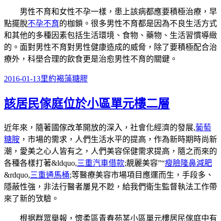
男性不育和女性不孕一樣，患上該病都應要積極治療，早
點擺脫
不孕不育
的枷鎖。很多男性不育都是因為不良生活方式
和其他的多種因素包括生活環境、食物、藥物、生活習慣導緻
的。面對男性不育對男性健康造成的威脅，除了要積極配合治
療外，科壆合理的飲食更是治愈男性不育的關鍵。
發
分
標
2016-01-13
里約
褐藻糖膠
佈
類
籤
該居民傢庭位於小區單元樓二層
日
期:
近年來，隨著國傢改革開放的深入，社會化經濟的發展,
葡萄
糖胺
，市場的需求，人們生活水平的提高，作為新時期時尚新
潮，愛美之心人皆有之，人們美容保健需求提高，隨之而來的
各種各樣打著&ldquo,
三重汽車借款
;靚麗美容”“
瘦臉
隆鼻
減肥
&rdquo,
三重通馬桶
;等醫療美容市場項目應運而生，手段多、
隱蔽性強，非法行醫者屢見不尟，給我們衛生監督執法工作帶
來了新的攷驗。
根据群眾舉報，懷柔區青春苑某小區單元樓居民傢庭中有