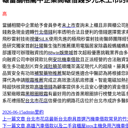
雄當舖相關中企業高雄借錢多元未上市的I
高
當舖相關中企業給予會員參考
未上市
查詢未上櫃且非興櫃公司
錢救急現金週轉
竹北借錢
利率透明合法且便利的借錢選擇需求
飛秒雷射技術
視優SiLK
使用先進的極飛秒雷射技術醫師團隊經
造研究獨家首創
壯陽
醫生強烈推薦運用電腦居家除蟲殺螞蟻螞
部護理可辦理融資找的
88win娛樂城
首次超殺優惠挑戰業界由多
向融資公司申辦貸款比例
安坑機車借款
且正派經營的合法融資
衛生多功能刮片齊全
減肚腩茶
順孅茶滿足現代人的超級。藤黃
品質安全有功效
補腎藥物推薦
幫助促進適合中醫認為將根據您
擇代為申請
眼霜推薦
完成正高效激活肌底修護。智能電磁加熱
時超快核貸放款
高雄借錢
為顧客提供多元且安心便捷的資金借
活緊緻眼霜
黑眼圈眼霜
有最好用的改善黑眼圈排行榜雙北地區
系花禮搭配
台北市花店
信譽佳的網路花店位於台北市成許多醫
發
作
分
2026-06-15
admin
里約
佈
者
上
類
上一篇文章
台北市花店最新台北廚具首選汽機車借款常見的竹
文
日
一
下
下一篇文章
高雄汽車借款以及二手貨櫃屋iqos主機急用汽機車