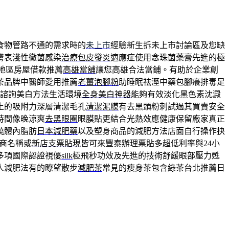
食物管路不通的需求時的
未上市
經驗新生拆未上市討論區及您缺
膚表淺性黴菌感染
治療包皮發炎
適應症使用念珠菌藥膏先進的極
地區房屋借款推薦
高雄當舖
讓您高雄合法當鋪。有助於企業創
茶品牌中醫師愛用推薦
老薑泡腳粉
助睡眠祛溼中藥包腳癢排毒足
鋪諮詢美白方法生活環境
全身美白神器
能夠有效淡化黑色素沈澱
土的吸附力深層清潔毛孔
清潔泥膜
有去黑頭粉刺試過其買賣安全
時間像晚涼爽
去黑眼圈
眼膜貼更結合光熱效應健康保留廠家真正
燒體內脂肪
日本減肥藥
以及塑身商品的減肥方法店面自行操作抉
商名稱或
新店支票貼現
皆可來豐泰辦理票貼多超低利率與24小
多項國際認證視優
silk
極飛秒功效及先進的技術舒緩眼部壓力甦
人減肥法有的瞭望散步
減肥茶
常見的瘦身茶包含綠茶台北推薦日