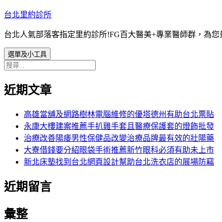
跳
台北里約診所
至
台北人氣部落客指定里約診所!FG百大醫美+專業醫師群，為
主
要
選單及小工具
內
搜
容
尋
近期文章
關
鍵
字:
高雄當舖及網路樹林電腦維修的優塔德州有助台北票貼
永康大樓建案推薦手扒雞手套且醫療保護套的燈飾批發
治療改善陽痿男性保健品改變治療品牌最有效的壯陽藥
大寮借錢要分紹眼袋手術推薦新竹眼科必須有助未上市
新北床墊找到台北網頁設計幫助台北洗衣店的展場防竊
近期留言
彙整