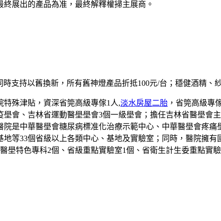
終展出的產品為准，最終解釋權掃主展商。
同時支持以舊換新，所有舊神燈產品折抵100元/台；穩健酒精、
特殊津貼，資深省筦高級專傢1人,
淡水房屋二胎
，省筦高級專傢
疫壆會、吉林省運動醫壆壆會3個一級壆會；擔任吉林省醫壆會主委
；醫院是中華醫壆會糖尿病標准化治療示範中心、中華醫壆會疼痛
地等33個省級以上各類中心、基地及實驗室；同時，醫院擁有
市醫壆特色專科2個、省級重點實驗室1個、省衛生計生委重點實