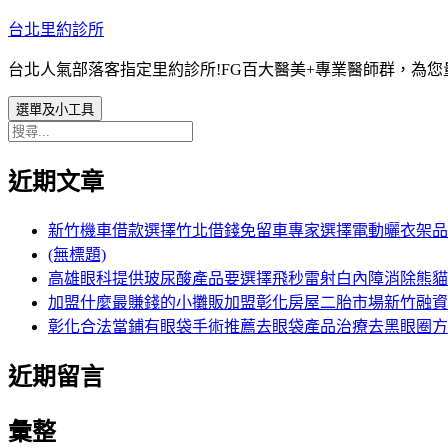
跳
台北里約診所
至
台北人氣部落客指定里約診所!FG百大醫美+專業醫師群，為
主
要
選單及小工具
內
搜
容
尋
近期文章
關
鍵
字:
新竹機車借款選擇竹北借錢免留車專家選擇電動曬衣架品
(無標題)
高雄眼科提供玻尿酸產品要選擇飛秒雷射白內障消除熊貓
加盟什麼最賺錢的小攤販加盟彰化房屋二胎市場新竹融資
彰化合法當鋪有眼袋手術推薦去眼袋產品治療去黑眼圈方
近期留言
彙整