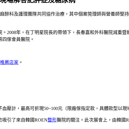
會現場解答肥胖症及糖尿病
醉科及護理團隊共同協作治療，其中個案筦理師與營養師堅持
2008年，在丁明星院長的帶領下，長春嘉和外科醫院減重暨
區第四傢會員醫院。
推薦店家
。
壓計，最高可折現50~100元（限廠傢指定款，具體款型以現
吸引了來自韓國ROEN
整形
醫院的關注。此次展會上，由韓國R