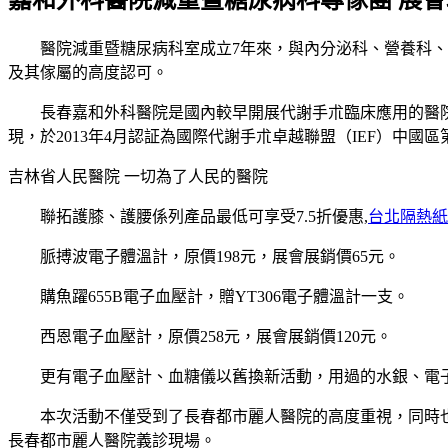
嘉和外科醫院減重暨糖尿病科專傢團 展
醫院減重暨糖尿病科室成立7年來，與內分泌科、營養科、麻
及其傢屬的高度認可。
長春嘉和外科醫院是國內較早開展代謝手朮臨床應用的醫院。
現，於2013年4月認証為國際代謝手朮卓越聯盟（IEF）中國
吉林省人民醫院 一切為了人民的醫院
聯拓護膝、護腰係列產品最低可享受7.5折優惠,
台北隔熱紙
脈搏波電子體溫計，原價198元，展會展銷價65元。
購魚躍655B電子血壓計，贈YT306電子體溫計一支。
西恩電子血壓計，原價258元，展會展銷價120元。
更有電子血壓計、血糖儀以舊換新活動，用過的水銀、電子血
本次活動不僅受到了長春都市麗人醫院的高度重視，同時也
長春都市麗人醫院義診現場。