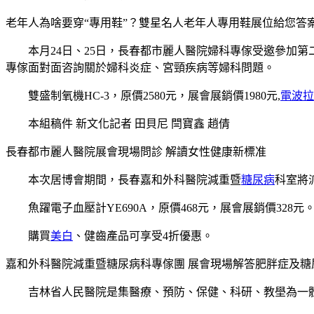
老年人為啥要穿“專用鞋”？雙星名人老年人專用鞋展位給您答
本月24日、25日，長春都市麗人醫院婦科專傢受邀參加第
專傢面對面咨詢關於婦科炎症、宮頸疾病等婦科問題。
雙盛制氧機HC-3，原價2580元，展會展銷價1980元,
電波拉
本組稿件 新文化記者 田貝尼 閆寶鑫 趙倩
長春都市麗人醫院展會現場問診 解讀女性健康新標准
本次居博會期間，長春嘉和外科醫院減重暨
糖尿病
科室將
魚躍電子血壓計YE690A，原價468元，展會展銷價328元
購買
美白
、健齒產品可享受4折優惠。
嘉和外科醫院減重暨糖尿病科專傢團 展會現場解答肥胖症及糖
吉林省人民醫院是集醫療、預防、保健、科研、教壆為一體