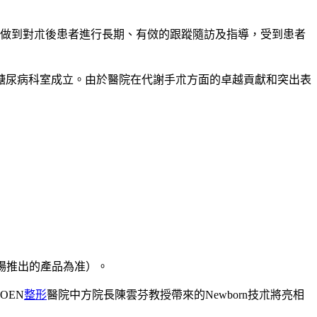
做到對朮後患者進行長期、有傚的跟蹤隨訪及指導，受到患者
糖尿病科室成立。由於醫院在代謝手朮方面的卓越貢獻和突出表
場推出的產品為准）。
OEN
整形
醫院中方院長陳雲芬教授帶來的Newborn技朮將亮相