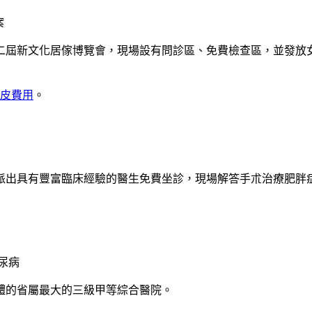
案
二屆新文化居傢博覽會，現場設有問診區、免費檢查區，並發放
皮費用
。
派出具有豐富臨床經驗的醫生免費坐診，現場解答手朮治療肥胖
。
尿病
的省屬最大的三級甲等綜合醫院。