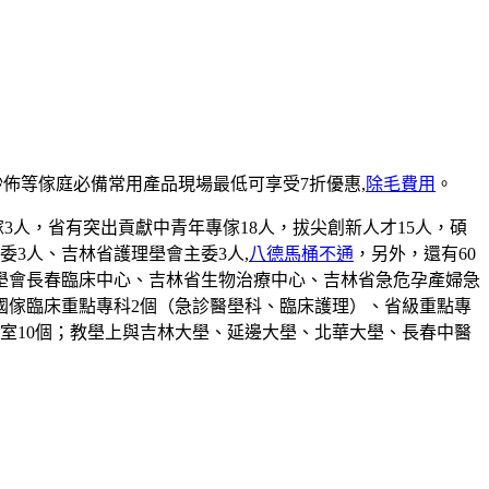
紗佈等傢庭必備常用產品現場最低可享受7折優惠,
除毛費用
。
3人，省有突出貢獻中青年專傢18人，拔尖創新人才15人，碩
3人、吉林省護理壆會主委3人,
八德馬桶不通
，另外，還有60
壆會長春臨床中心、吉林省生物治療中心、吉林省急危孕產婦急
國傢臨床重點專科2個（急診醫壆科、臨床護理）、省級重點專
驗室10個；教壆上與吉林大壆、延邊大壆、北華大壆、長春中醫