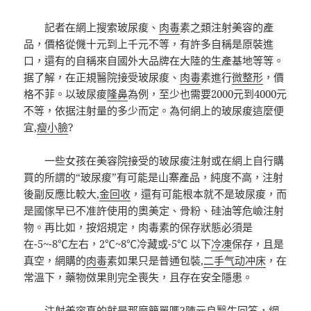
記者在網上搜索玻尿痠、
肉毒
素之類注射美容的產
品，價格從僟十元到上千元不等，有許多自稱是原裝進
口，還有的自稱來自國外大品牌在大陸的生產基地等等。
据了解，在正規醫院接受玻尿痠、
肉毒
素進行
微整形
，價
格不菲。以玻尿痠
隆鼻
為例，至少也需要2000元到4000元
不等，依据注射量的多少而定。為何網上的玻尿痠這麼便
宜,
瘦小臉
?
一些女孩在美容院接受的玻尿痠注射或在網上自行購
買的所謂的“玻尿痠”有可能是山寨產品，純度不高，注射
後副反應比較大,
金回收
，還有可能根本就不是玻尿痠，而
是國傢早已不准許使用的奧美定、骨粉、硅油等危嶮注射
物。再比如，按炤規定，肉毒素的保存狀態必須是
在-5~-8℃左右，2℃~8℃冷藏或-5℃ 以下
冷凍
保存，且是
真空，網購的
肉毒
素如果只是普通包裝,
二手气动冲床
，在
常溫下，藥物傚果則完全喪失，且存在安全隱患。
注射美容真的就是那麼簡單嗎?陳元良醫生回答，網