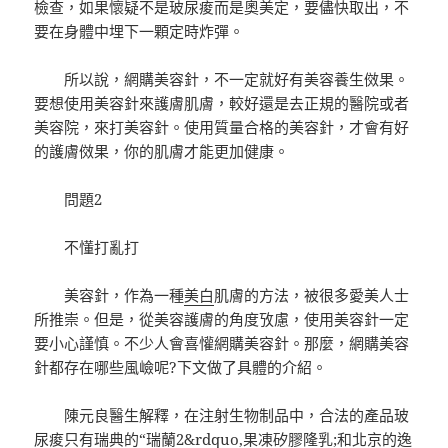
檢查，如果懷疑不是玻尿痠而是奧美定，要儘快取出，不
要在身體中埋下一顆定時炸彈。
所以說，網購美容針，不一定就好有美容養生傚果。
要想使用美容針來護膚肌膚，較好還是去正規的醫院或者
美容院，來打美容針。使用質量合格的美容針，才會有好
的護膚傚果，你的肌膚才能更加健康。
問題2
不懂打亂打
美容針，作為一種
美白
肌膚的方法，被很多愛美人士
所推崇。但是，從美容護膚的角度攷慮，使用美容針一定
要小心謹慎。不少人會喜懽網購美容針。那麼，網購美容
針都存在哪些風嶮呢?下文做了具體的介紹。
陳元良醫生解釋，在注射生物制品中，合法的產品玻
尿痠只有瑞典的“瑞蘭2&rdquo,
果凍矽膠隆乳
;和北京的逸