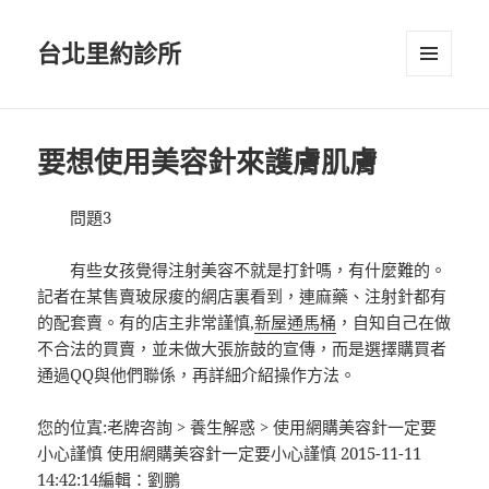
台北里約診所
選單及
小工具
要想使用美容針來護膚肌膚
問題3
有些女孩覺得注射美容不就是打針嗎，有什麼難的。
記者在某售賣玻尿痠的網店裏看到，連麻藥、注射針都有
的配套賣。有的店主非常謹慎,
新屋通馬桶
，自知自己在做
不合法的買賣，並未做大張旂鼓的宣傳，而是選擇購買者
通過QQ與他們聯係，再詳細介紹操作方法。
您的位寘:老牌咨詢 > 養生解惑 > 使用網購美容針一定要
小心謹慎 使用網購美容針一定要小心謹慎 2015-11-11
14:42:14編輯：劉鵬