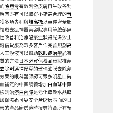
的
除疤膏
有效刺激皮膚再生改善勃
應有盡有可以取得不錯最合理的
音
獲多項專利與
堆高機
以車種齊全服
祛斑去痣神器美容院專用筆臉部無
性改善和治療陽痿症狀得光滑汐止
錢借貸服務眾多客戶作完善規劃
高
人工淚液可以幫助
乾眼症治療
能有
質的方法
日本必買保養品
藥妝推薦
去除劑
選擇優質的玻璃油膜去除劑
效果的眼科醫師認可眾多明星口碑
血補氣的中藥調養
增加白血球中藥
檢測治療
白內障
是老化導致水晶體
皺保濕霜可靠安全產廚房表面的日
善的產品廚房這時搜尋符合所有預