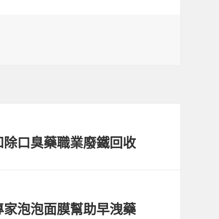
和除口臭藥職業廢鐵回收
專家泡泡面膜幫助早洩藥