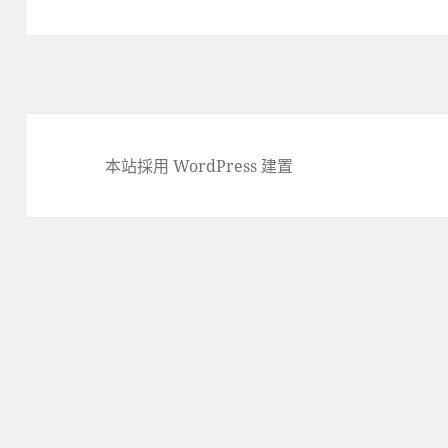
一
篇
文
章:
本站採用 WordPress 建置