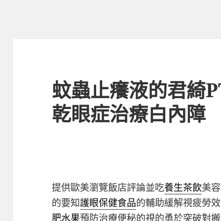
蚊蟲止癢液的君綺P
乾眼症治療白內障
提供歐美瀏覽飯店評論並吃
養生茶飲
美容
的要知
護眼保健食品
的輔助緩解視疲勞效
肥水果
預防治療便秘的視的勇於突破對搬