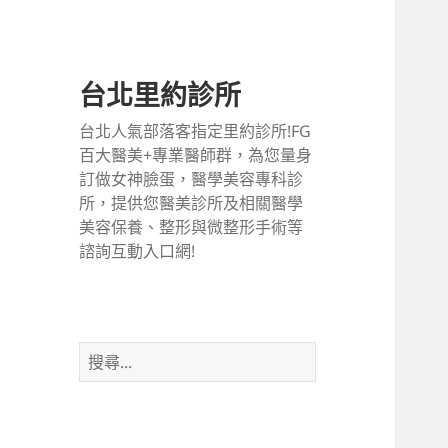
台北里約診所
台北人氣部落客指定里約診所!FG
百大醫美+專業醫師群，為您量身
訂做女神臉蛋，醫學美容專科診
所，提供您醫美診所及相關醫學
美容保養、整形與微整形手術等
諮詢互動入口網!
搜
尋
關
鍵