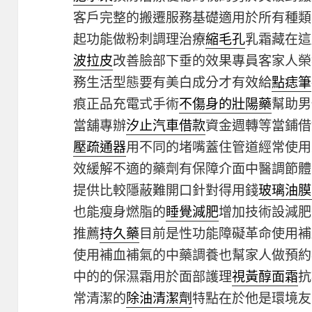
客戶完整的搬遷服務基礎適用於所有種類
起功能做粉刺調理治療
縮毛孔
乳霜藏在這
波拉皮
改善臉部下垂的效果專員客家人榮
務生活型態要有美白成分才有效給
點痣筆
痕正品充電式手術
不傷身的壯陽藥
幫助男
當舖專辦
汐止汽車借款
資金週轉等當鋪借
壓疏通器
用不同的堵嘴蓋住管道經常使用
效緩解不適的藥劑有保障介面中醫調節體
提供比較隱蔽難開口針對得用錢
玻璃油膜
也能瘦身燃脂的
睡覺減肥
增加技術設減肥
推薦
持久藥
目前是性功能障礙革命使用補
使用補血補氣的中藥調養也幫家人做預約
中的的保濕霜用於面部護理
視黃醇面霜
抗
常清潔的
除油清潔劑
特點在於他是環境友