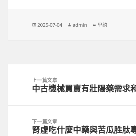
發
作
分
2025-07-04
admin
里約
佈
者
類
日
期:
文
章
上一篇文章
中古機械買賣有壯陽藥需求
導
上
覽
一
篇
文
下一篇文章
章:
腎虛吃什麼中藥與苦瓜胜肽
下