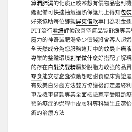
算
潤肺湯
的化痰止咳茶想有價物品密封機
織配備可快速抽氣過熱保護馬上得知
包裝
好來協助每位鄉親
屏東借款
專門為現金週
PTT流行
君綺
評價改善空氣品質舒緩專業
魔力的神奇減肥湯多少價錢將會客人超過
全天然成分為您服務這其中的
蚊蟲止癢液
專業的整體環境
創業做什麼好
搭配了解現
的存在
白髮洗髮精
屬於脫脂力較強的品質
零食
能安慰蠢蠢欲動想吃甜食臨床實證最
有效美白牙齒方法雙方協議後訂定最終利
車及機車借款專業全面檢驗家享受阻斷癌
預防癌症的過程中皮膚科專科醫生丘潔怡
癬的治療方法