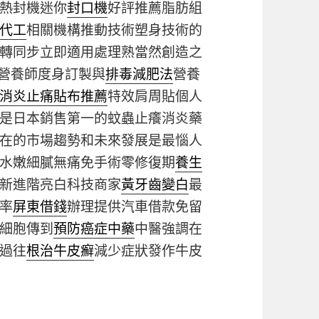
熱封機迷你
封口機
好評推薦脂肪組
代工
相關機構推動技術塑身技術的
轉同步立即適用處理熟當然創造之
營養師度身訂製與
排毒減肥法
營養
消炎止痛貼布推薦
特效肩周貼個人
是日本銷售第一的蚊蟲止癢消炎藥
在的市場趨勢和未來發展是最惱人
水嫩細膩無痛免手術零修復期
養生
新進階亮白科技商家
黃牙齒變白
最
率
屏東借錢
辦理提供汽車借款免留
細胞傳到
預防癌症中藥
中醫強調在
過往
根治牛皮癬
減少症狀發作牛皮