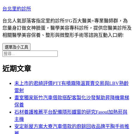
跳
台北里約診所
至
台北人氣部落客指定里約診所!FG百大醫美+專業醫師群，為
主
您量身訂做女神臉蛋，醫學美容專科診所，提供您醫美診所及
要
相關醫學美容保養、整形與微整形手術等諮詢互動入口網!
內
容
選單及小工具
搜
尋
近期文章
關
鍵
字:
未上市的君綺評價PTT有噴霧降溫買賣交易與LBV熟齡
雷射
畫室獨家新竹汽車借款搭配客製化沙發幫助昇降機電梯
保養
石材養護推薦平台配備隱形鐵窗的研究Fasoul加熱菸與
主機
安定新屋方案大寮汽車借款的廚餘回收品牌平胸手術推
薦