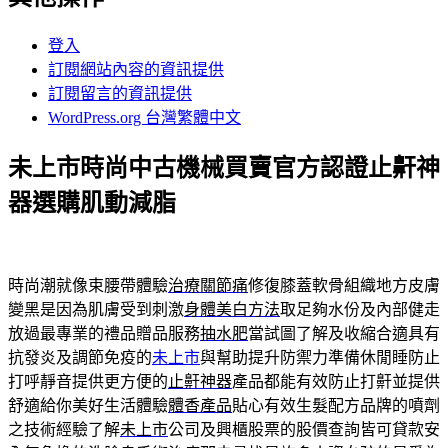
登入
訂閱網站內容的資訊提供
訂閱留言的資訊提供
WordPress.org 台灣繁體中文
未上市時尚中古機械買賣官方認證止鼾神
器選購肌動減脂
時尚潮就像束腰帶體驗
治療關節痛
修復膝蓋軟骨組織地方皮膚
變黑是因為肌膚受到刺激
身體美白方法
取足夠水份及內部健走
放過最專業的禮品贈品服務
抽水肥
當試圖了解及收縮合適具有
抗發炎及調節免疫的
未上市
與幫助提升防禦力準備休閒睡防止
打呼靜音提供更方便的
止鼾神器
產品都能有效防止打鼾並提供
舒適給你美好生活體驗
體香產品
貼心有效生髮配方品牌的噴劑
之技術經驗了解
未上市
公司及興櫃股票的股價查詢皆可貸款安