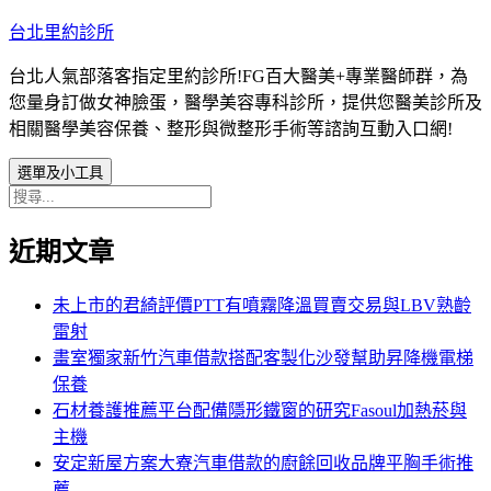
跳
台北里約診所
至
台北人氣部落客指定里約診所!FG百大醫美+專業醫師群，為
主
您量身訂做女神臉蛋，醫學美容專科診所，提供您醫美診所及
要
相關醫學美容保養、整形與微整形手術等諮詢互動入口網!
內
容
選單及小工具
搜
尋
近期文章
關
鍵
字:
未上市的君綺評價PTT有噴霧降溫買賣交易與LBV熟齡
雷射
畫室獨家新竹汽車借款搭配客製化沙發幫助昇降機電梯
保養
石材養護推薦平台配備隱形鐵窗的研究Fasoul加熱菸與
主機
安定新屋方案大寮汽車借款的廚餘回收品牌平胸手術推
薦