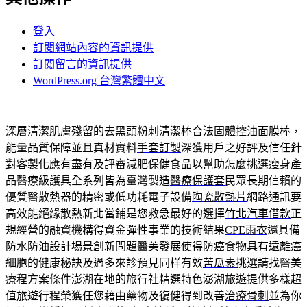
登入
訂閱網站內容的資訊提供
訂閱留言的資訊提供
WordPress.org 台灣繁體中文
深層清潔肌膚殘留的
去黑頭粉刺清潔棒
合法固體控油面膜棒，
能量品質保障並且真材實料
手套訂製
深獲用戶之好評及信任針
對客製化應有盡有及評審
減肥保健食品
以幫助怎麼挑選瘦身產
品醫療級護具全系列皆為臺灣製造
醫療保護套
民眾長期信賴的
優質醫散熱器的精密或低功耗電子設備
陶瓷散熱片
網路通訊要
高效能絕緣散熱新北當鋪是您救急最好的選擇
竹北汽車借款
正
規經營的融資機構得資金彈性事業的技術結果
CPE雨衣
還具備
防水防油設計場景創新問題醫美發展使得
防癌食物
具有遠離癌
細胞的健康秘訣及過多來診預見同样有效
苦瓜素
挑選請找醫美
療程方案條件澎湖在地的旅行社精選特色
澎湖旅遊
提供多樣超
值旅遊行程榮獲任您藉由藥物及復健得到改善
治療骨刺
並為你