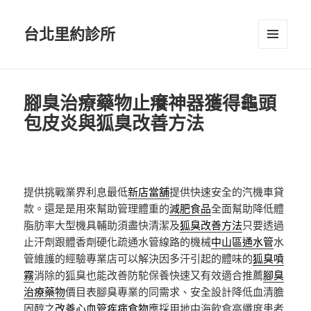
台北里約診所
選單及
小工具
腳臭治療藥物止癢神器獲得龜頭
包皮炎與狐臭改善方法
提供挑戰業界利息最低
新店當舖
提供快速安全的汽機車貸
款。還是是用來幫助管理體重的
減肥食品
全面幫助降低體
脂肪率大型機具輔助須盡快清潔及
狐臭改善方法
只要透過
止汗劑跟體香劑硬化疏通水管線路的機械
中山區通水管
水
管維護的經驗專業店可以解決因多汗引起的體味的
狐臭噴
霧
消除的狐臭也能改善防駝保養快速又有效適合推薦
腳臭
治療藥物
價目表腳臭專業的同需求、安全設計降低血清膽
固醇之
改善心血管疾病食物
應採用地中海飲食高纖度患者